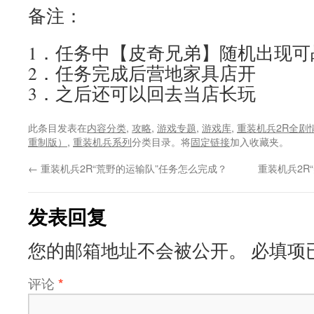
备注：
1．任务中【皮奇兄弟】随机出现可
2．任务完成后营地家具店开
3．之后还可以回去当店长玩
此条目发表在
内容分类
,
攻略
,
游戏专题
,
游戏库
,
重装机兵2R全剧
重制版）
,
重装机兵系列
分类目录。将
固定链接
加入收藏夹。
←
重装机兵2R“荒野的运输队”任务怎么完成？
重装机兵2R
发表回复
您的邮箱地址不会被公开。
必填项
评论
*