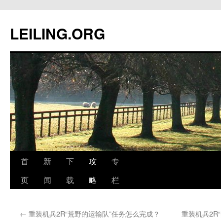
跳
至
LEILING.ORG
正
文
首
新
下
攻
专
页
闻
载
略
栏
←
重装机兵2R“荒野的运输队”任务怎么完成？
重装机兵2R