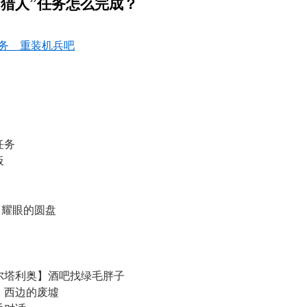
的猎人”任务怎么完成？
务__重装机兵吧
任务
板
 耀眼的圆盘
尔塔利奥】酒吧找绿毛胖子
】西边的废墟