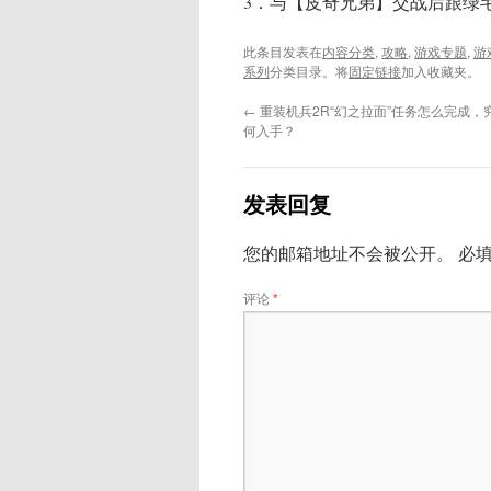
3．与【皮奇兄弟】交战后跟绿
此条目发表在
内容分类
,
攻略
,
游戏专题
,
游
系列
分类目录。将
固定链接
加入收藏夹。
←
重装机兵2R“幻之拉面”任务怎么完成，
何入手？
发表回复
您的邮箱地址不会被公开。
必
评论
*