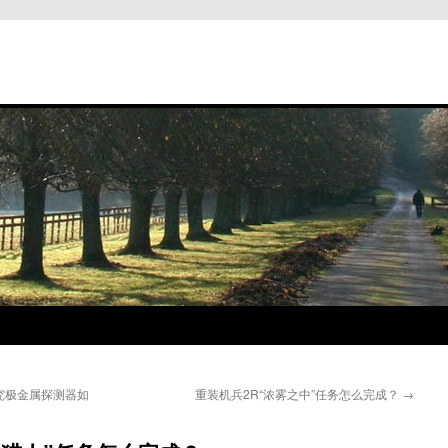
究极金属探测器如
重装机兵2R“浓雾之中”任务怎么完成？
→