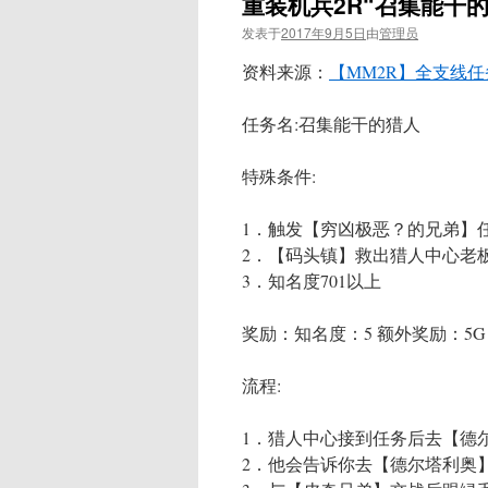
重装机兵2R“召集能干
发表于
2017年9月5日
由
管理员
资料来源：
【MM2R】全支线任
任务名:召集能干的猎人
特殊条件:
1．触发【穷凶极恶？的兄弟】
2．【码头镇】救出猎人中心老
3．知名度701以上
奖励：知名度：5 额外奖励：5G
流程:
1．猎人中心接到任务后去【德
2．他会告诉你去【德尔塔利奥