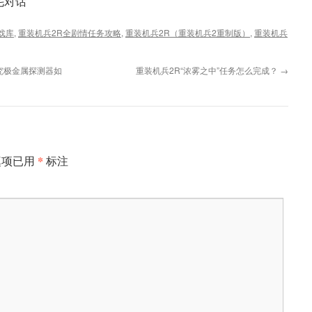
毛对话
戏库
,
重装机兵2R全剧情任务攻略
,
重装机兵2R（重装机兵2重制版）
,
重装机兵
究极金属探测器如
重装机兵2R“浓雾之中”任务怎么完成？
→
*
填项已用
标注