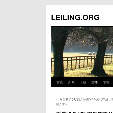
跳
至
LEILING.ORG
正
文
首页
新闻
下载
攻略
专栏
←
重装机兵2R“幻之拉面”任务怎么完成，
何入手？