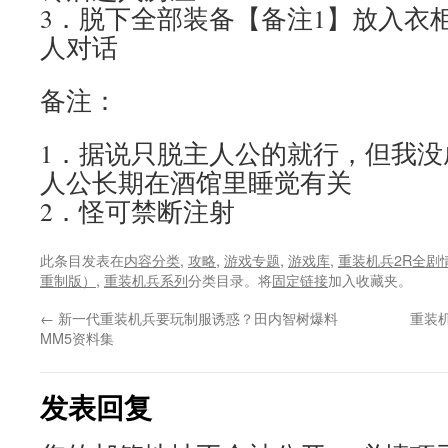
3．脱下全部装备【备注1】放入衣
人对话
备注：
1．据说只脱主人公的就行，但我没
人公长期在酒馆里睡觉有关
2．怪可禁断注射
此条目发表在
内容分类
,
攻略
,
游戏专题
,
游戏库
,
重装机兵2R全剧
重制版）
,
重装机兵系列
分类目录。将
固定链接
加入收藏夹。
←
新一代重装机兵要玩制服诱惑？田内智树爆料
重装
MM5资料集
发表回复