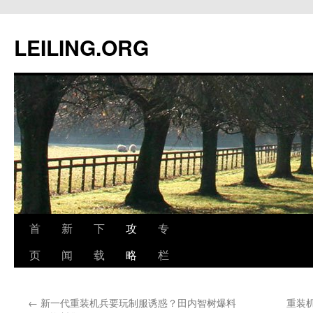
跳
至
LEILING.ORG
正
文
首
新
下
攻
专
页
闻
载
略
栏
←
新一代重装机兵要玩制服诱惑？田内智树爆料
重装