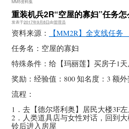
MM5资料集
重装机兵2R“空屋的寡妇”任务
发表于
2017年9月8日
由
管理员
资料来源：
【MM2R】全支线任务_
任务名：空屋的寡妇
特殊条件：给【玛丽莲】买房子1天
奖励：经验值：800 知名度：3 额
流程：
1．去【德尔塔利奥】居民大楼3F
2．人类道具店与女性对话，回到大
铃后进入房屋