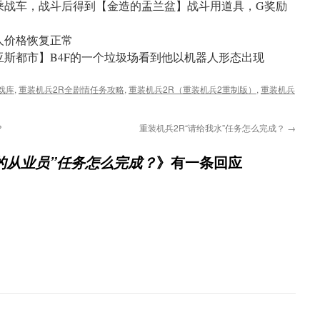
乘战车，战斗后得到【金造的盂兰盆】战斗用道具，G奖励
人价格恢复正常
亚斯都市】B4F的一个垃圾场看到他以机器人形态出现
戏库
,
重装机兵2R全剧情任务攻略
,
重装机兵2R（重装机兵2重制版）
,
重装机兵
？
重装机兵2R“请给我水”任务怎么完成？
→
》有一条回应
的从业员”任务怎么完成？