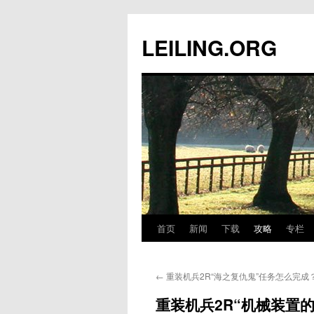
跳
至
LEILING.ORG
正
文
首页
新闻
下载
攻略
专栏
←
重装机兵2R“海之复仇鬼”任务怎么完成
重装机兵2R“机械装置