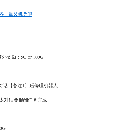
务__重装机兵吧
奖励：5G or 100G
太对话【备注1】后修理机器人
太太对话要报酬任务完成
0G