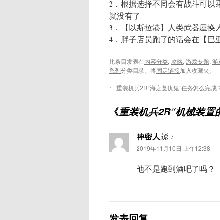
2．根据选择不同会有战斗可以
就没有了
3．【以斯拉港】人类武器屋换
4．胖子店员跑了的话会在【巴
此条目发表在
内容分类
,
攻略
,
游戏专题
,
游
系列
分类目录。将
固定链接
加入收藏夹。
←
重装机兵2R“海之复仇鬼”任务怎么完成
《
重装机兵2R“机械装置
神密人
说：
2019年11月10日 上午12:38
他不是跑到酒吧了吗？
发表回复