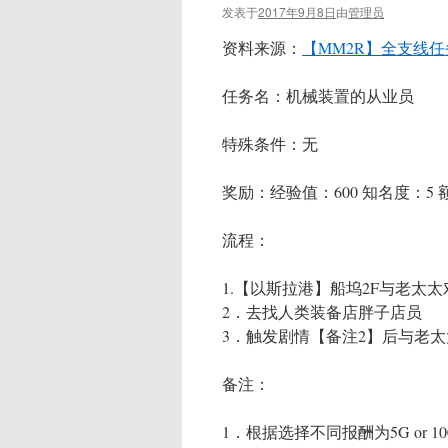
发表于
2017年9月8日
由
管理员
资料来源：
【MM2R】全支线任
任务名：机械装置的从业员
特殊条件：无
奖励：经验值：600 知名度：5 额外
流程：
1.【以斯拉港】船坞2F与老太
2．去找人类装备店胖子店员
3．触发剧情【备注2】后与老
备注：
1．根据选择不同报酬为5G or 10