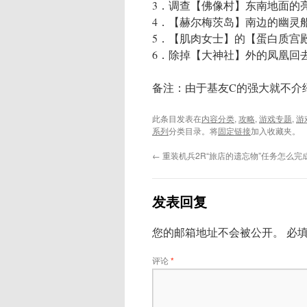
3．调查【佛像村】东南地面的
4．【赫尔梅茨岛】南边的幽灵
5．【肌肉女士】的【蛋白质宫殿
6．除掉【大神社】外的凤凰回
备注：由于基友C的强大就不介
此条目发表在
内容分类
,
攻略
,
游戏专题
,
游
系列
分类目录。将
固定链接
加入收藏夹。
←
重装机兵2R“旅店的遗忘物”任务怎么完
发表回复
您的邮箱地址不会被公开。
必
评论
*