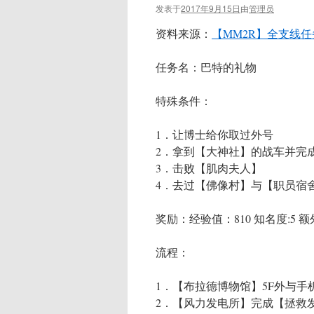
发表于
2017年9月15日
由
管理员
资料来源：
【MM2R】全支线任
任务名：巴特的礼物
特殊条件：
1．让博士给你取过外号
2．拿到【大神社】的战车并完
3．击败【肌肉夫人】
4．去过【佛像村】与【职员宿
奖励：经验值：810 知名度:5
流程：
1．【布拉德博物馆】5F外与
2．【风力发电所】完成【拯救