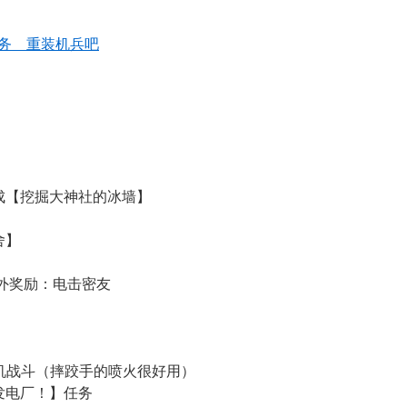
务__重装机兵吧
成【挖掘大神社的冰墙】
舍】
 额外奖励：电击密友
手机战斗（摔跤手的喷火很好用）
发电厂！】任务