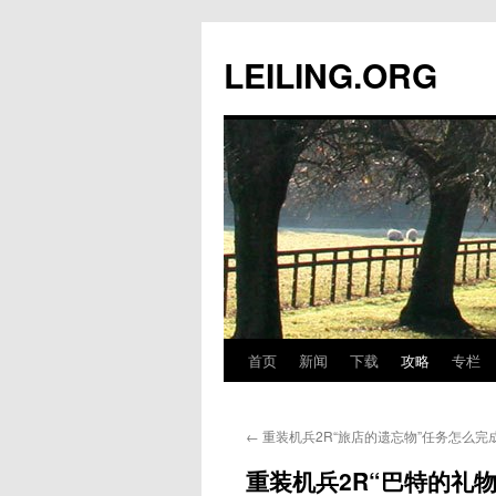
跳
至
LEILING.ORG
正
文
首页
新闻
下载
攻略
专栏
←
重装机兵2R“旅店的遗忘物”任务怎么完
重装机兵2R“巴特的礼