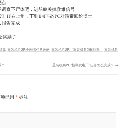
亮点
船调查下尸体吧，进船舱关掉救难信号
】1F右上角，下到B4F与NPC对话带回给博士
去报告完成
绍奖励了
戏库
,
重装机兵2R全剧情任务攻略
,
重装机兵2R（重装机兵2重制版）
,
重装机兵
成？
重装机兵2R“拯救发电厂”任务怎么完成？
→
*
填项已用
标注