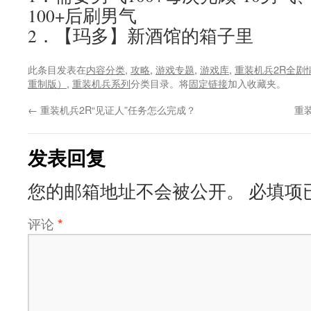
100+后刷男气
2．【玛多】新酒馆的箱子里
此条目发表在
内容分类
,
攻略
,
游戏专题
,
游戏库
,
重装机兵2R全剧
重制版）
,
重装机兵系列
分类目录。将
固定链接
加入收藏夹。
←
重装机兵2R“见证人”任务怎么完成？
重
发表回复
您的邮箱地址不会被公开。
必填项
评论
*