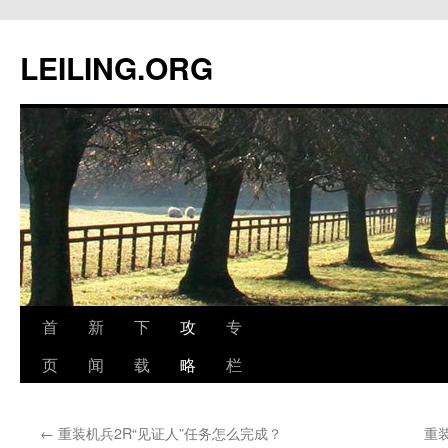
跳
至
LEILING.ORG
正
文
首
新
下
攻
专
页
闻
载
略
栏
←
重装机兵2R“见证人”任务怎么完成？
重