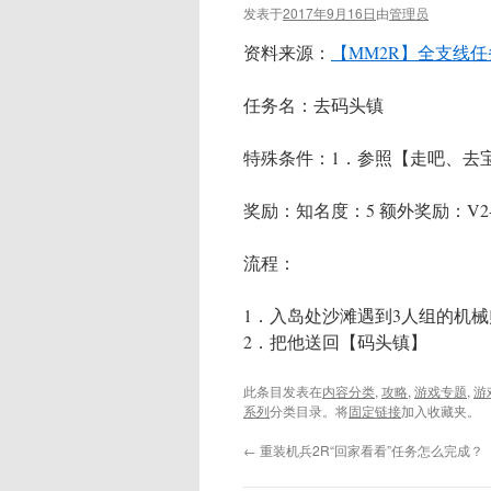
发表于
2017年9月16日
由
管理员
资料来源：
【MM2R】全支线任
任务名：去码头镇
特殊条件：1．参照【走吧、去
奖励：知名度：5 额外奖励：V2-
流程：
1．入岛处沙滩遇到3人组的机械
2．把他送回【码头镇】
此条目发表在
内容分类
,
攻略
,
游戏专题
,
游
系列
分类目录。将
固定链接
加入收藏夹。
←
重装机兵2R“回家看看”任务怎么完成？