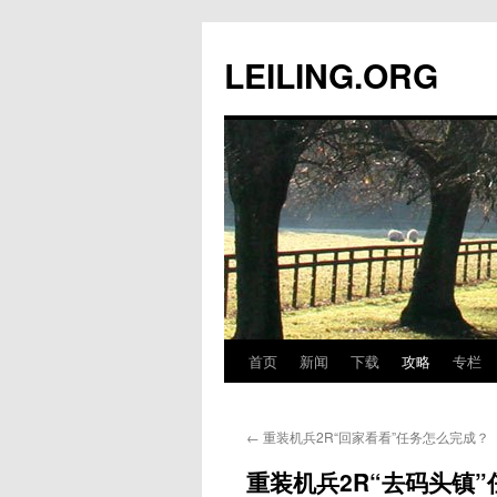
跳
至
LEILING.ORG
正
文
首页
新闻
下载
攻略
专栏
←
重装机兵2R“回家看看”任务怎么完成？
重装机兵2R“去码头镇