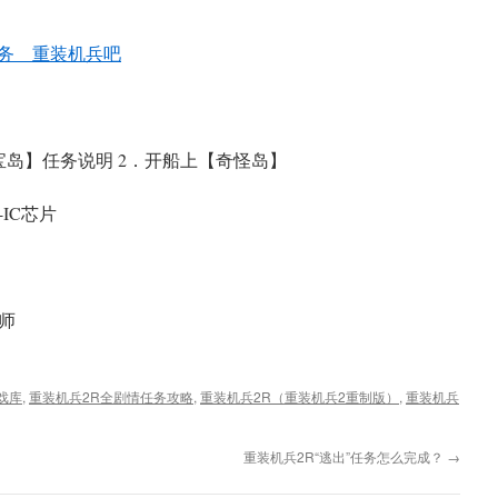
务__重装机兵吧
宝岛】任务说明 2．开船上【奇怪岛】
IC芯片
师
戏库
,
重装机兵2R全剧情任务攻略
,
重装机兵2R（重装机兵2重制版）
,
重装机兵
重装机兵2R“逃出”任务怎么完成？
→