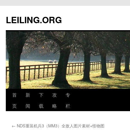
跳
至
LEILING.ORG
正
文
首
新
下
攻
专
页
闻
载
略
栏
←
NDS重装机兵3（MM3）全敌人图片素材+怪物图