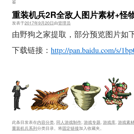
鉴
重装机兵2R全敌人图片素材+怪
发表于
2017年9月20日
由
管理员
由野狗之家提取，部分预览图片如
下载链接：
http://pan.baidu.com/s/1bp
此条目发表在
内容分类
,
同人游戏制作
,
游戏专题
,
游戏库
,
游戏素
重装机兵系列
分类目录。将
固定链接
加入收藏夹。