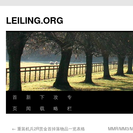
跳
至
LEILING.ORG
正
文
首
新
下
攻
专
页
闻
载
略
栏
←
重装机兵2R赏金首掉落物品一览表格
MMR/MM3