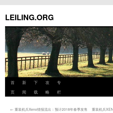
跳
至
LEILING.ORG
正
文
首
新
下
攻
专
页
闻
载
略
栏
←
重装机兵Xeno情报流出：预计2018年春季发售
重装机兵XE