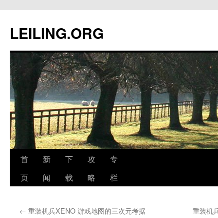
跳
至
LEILING.ORG
正
文
首
新
下
攻
专
页
闻
载
略
栏
←
重装机兵XENO 游戏地图的三次元考据
重装机