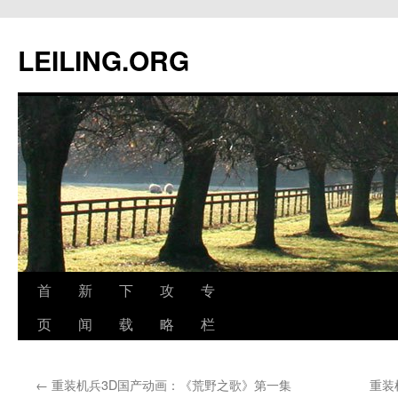
跳
至
LEILING.ORG
正
文
首
新
下
攻
专
页
闻
载
略
栏
←
重装机兵3D国产动画：《荒野之歌》第一集
重装