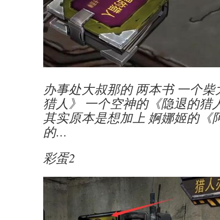
办事处大叔那的 两本书 一个
猎人》 一个空神的《隐退的猎
其实原本是想加上 婀娜姬的《
的…
彩蛋2