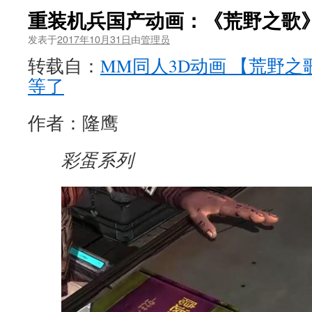
重装机兵国产动画：《荒野之歌
发表于
2017年10月31日
由
管理员
转载自：
MM同人3D动画 【荒野之
等了
作者：隆鹰
彩蛋系列