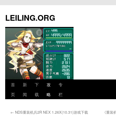
跳
至
LEILING.ORG
正
文
首
新
下
攻
专
页
闻
载
略
栏
←
NDS重装机兵2R NEX 1.26X(10.31)游戏下载
《重装