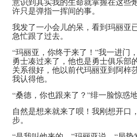
意识到其实我的生命就掌握在这些
许只是弹指一挥间的事。
我发了一小会儿的呆，看到玛丽亚
急忙跟了过去。
“玛丽亚，你终于来了！”我一进门，
勇士凑过来了，他也是勇士俱乐部
关系很好，他以前代玛丽亚到阿梓
我认得他。
“桑德，你也跟来了？”绯一脸惊惑
自然是想来就来了呗！我刚想开口
步。
“是我叫他来的。”玛丽亚说，“局