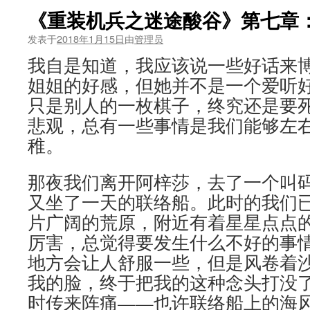
《重装机兵之迷途酸谷》第七章
发表于
2018年1月15日
由
管理员
我自是知道，我应该说一些好话来
姐姐的好感，但她并不是一个爱听
只是别人的一枚棋子，终究还是要
悲观，总有一些事情是我们能够左
稚。
那夜我们离开阿梓莎，去了一个叫
又坐了一天的联络船。此时的我们
片广阔的荒原，附近有着星星点点
厉害，总觉得要发生什么不好的事
地方会让人舒服一些，但是风卷着
我的脸，终于把我的这种念头打没
时传来阵痛——也许联络船上的海