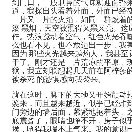
到门口，一股刺鼻的气味就迎面扑
道，我探出头看着外面，外面已经
一片又一片的火焰，如同一群燃着
滚 黑烟，天空被熏得又黑又亮。这
作。热浪搅动着空气，红色火光吞
么也看不见，也不敢迈出一步，我
因为 那些火光越来越灼人，我甚至
干了。刚才还是一片荒凉的平原，
狱，我立刻联想起几天前在阿梓莎
被杀死 的恐惧感向我袭来。
就在这时，脚下的大地又开始颤动
袭来，而且越来越近，似乎已经炸
门旁边的墙后面，紧紧地抱着头，
底震聋了，眼睛也睁不开，房子似
埃，呛得我喘不上气来。我的意识