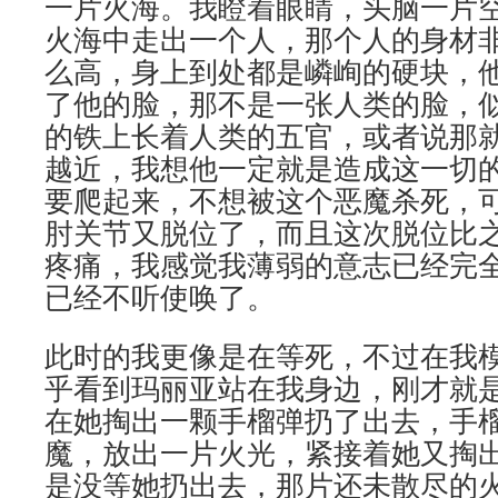
一片火海。我瞪着眼睛，头脑一片
火海中走出一个人，那个人的身材
么高，身上到处都是嶙峋的硬块，
了他的脸，那不是一张人类的脸，
的铁上长着人类的五官，或者说那
越近，我想他一定就是造成这一切
要爬起来，不想被这个恶魔杀死，
肘关节又脱位了，而且这次脱位比
疼痛，我感觉我薄弱的意志已经完
已经不听使唤了。
此时的我更像是在等死，不过在我
乎看到玛丽亚站在我身边，刚才就
在她掏出一颗手榴弹扔了出去，手
魔，放出一片火光，紧接着她又掏
是没等她扔出去，那片还未散尽的