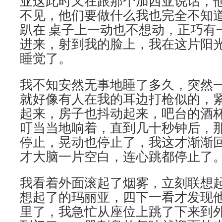
亚这此时又在跟那个加西亚说话，
不见，他们要做什么我也完全不知
趴在 桌子上一动也不想动，正巧有
进来，射到我的脸上，我在这片阳
睡觉了。
我不知安然无事地睡了多久，突然
就好像有人在我的耳边打枪似的，
起来，房子也抖动起来，吧台的酒
叮当当地响着，直到几十秒钟后，
停止，晃动也停止了，我这才渐渐
才大脑一片空白，连心跳都停止了
我看着外面滚起了烟雾，立刻联想
想起了的玛丽亚，四下一看才发现
里了，我急忙从座位上跳了下来到