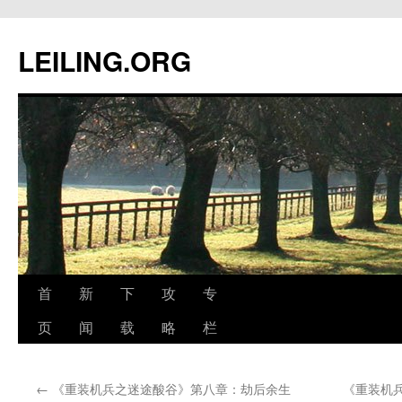
跳
至
LEILING.ORG
正
文
首
新
下
攻
专
页
闻
载
略
栏
←
《重装机兵之迷途酸谷》第八章：劫后余生
《重装机