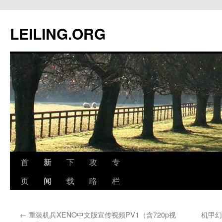
跳
至
LEILING.ORG
正
文
首
新
下
攻
专
页
闻
载
略
栏
←
重装机兵XENO中文版宣传视频PV1（含720p视
机甲幻