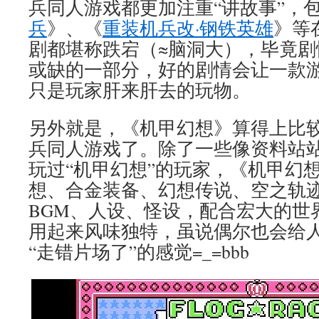
兵同人游戏都更加注重“讲故事”，
兵
》、《
重装机兵改·钢铁英雄
》等
剧都堪称跌宕（≈脑洞大），毕竟剧
或缺的一部分，好的剧情会让一款
只是玩家肝来肝去的玩物。
另外就是，《机甲幻想》算得上比
兵同人游戏了。除了一些像资料站
玩过“机甲幻想”的玩家，《机甲幻
想、合金装备、幻想传说、空之轨
BGM、人设、怪设，配合宏大的世
用起来风味独特，虽说偶尔也会给
“走错片场了”的感觉=_=bbb