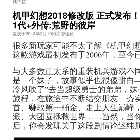
频下载）
机甲幻想2018修改版 正式发布
1代+外传:荒野的彼岸
发表于
2018年2月10日
由
管理员
很多新玩家可能不太了解《机甲幻想
这款游戏最初发布于2006年，至今
与大多数正太系的重装机兵游戏不
是一个妹子，故事似乎也很傻甜白—
冷风吹了”去当超级勇士的弟弟，妹
旅程，在旅途中不断结交朋友、夯
首、赚取第一桶金、走上人生巅峰
派、大团圆拯救世界……当然，当
后，你会发现关于这段剧情论述纯