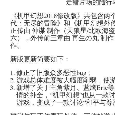
走错片场的陆行
《机甲幻想2018修改版》共包含两
代：无尽的冒险》和《机甲幻想外
正传由 仲谋 制作（天狼星/北欧海盗E
六），外传前三章由 再生の丸 制作
作。
新版更新简要如下：
修正了旧版众多恶性bug；
游戏总体难度被大幅度削弱，使
新增了关于主角紫月、蓝鹰Eric
情的补全，“机甲幻想”也从一款讨
游戏，变成了一款讨论“和平与尊