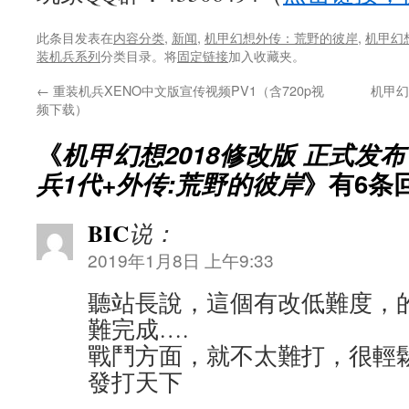
此条目发表在
内容分类
,
新闻
,
机甲幻想外传：荒野的彼岸
,
机甲幻
装机兵系列
分类目录。将
固定链接
加入收藏夹。
←
重装机兵XENO中文版宣传视频PV1（含720p视
机甲幻
频下载）
《
机甲幻想2018修改版 正式发
兵1代+外传:荒野的彼岸
》有6条
BIC
说：
2019年1月8日 上午9:33
聽站長說，這個有改低難度，
難完成….
戰鬥方面，就不太難打，很輕
發打天下