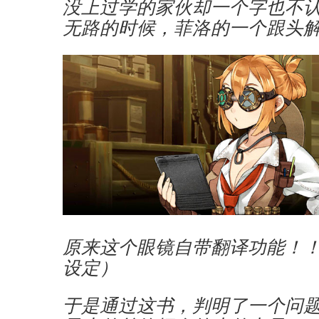
没上过学的家伙却一个字也不
无路的时候，菲洛的一个跟头
原来这个眼镜自带翻译功能！
设定）
于是通过这书，判明了一个问