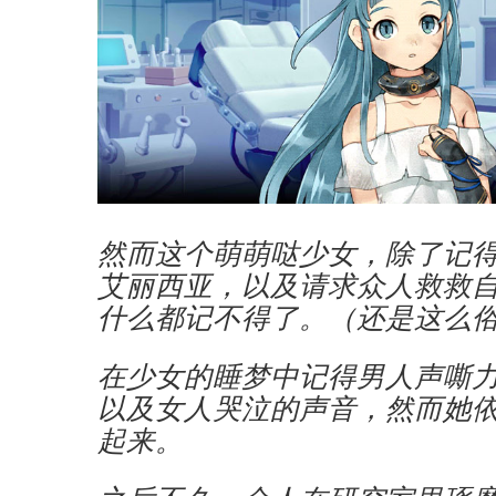
然而这个萌萌哒少女，除了记
艾丽西亚，以及请求众人救救
什么都记不得了。（还是这么
在少女的睡梦中记得男人声嘶
以及女人哭泣的声音，然而她
起来。