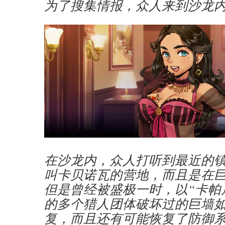
为了搜集情报，众人来到沙龙
在沙龙内，众人打听到最近的
叫卡贝诺瓦的营地，而且是在
但是曾经被盛极一时，以“卡帕
的多个猎人团体破坏过的巨墙
复，而且还有可能恢复了防御