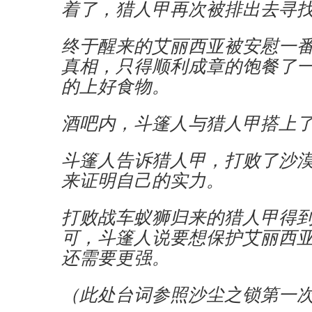
着了，猎人甲再次被排出去寻找
终于醒来的艾丽西亚被安慰一
真相，只得顺利成章的饱餐了
的上好食物。
酒吧内，斗篷人与猎人甲搭上
斗篷人告诉猎人甲，打败了沙
来证明自己的实力。
打败战车蚁狮归来的猎人甲得
可，斗篷人说要想保护艾丽西
还需要更强。
（此处台词参照沙尘之锁第一