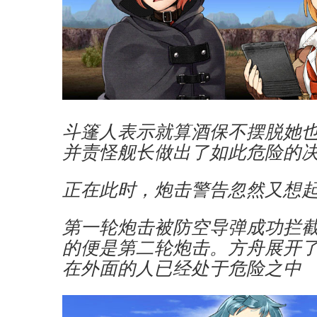
斗篷人表示就算酒保不摆脱她
并责怪舰长做出了如此危险的
正在此时，炮击警告忽然又想
第一轮炮击被防空导弹成功拦
的便是第二轮炮击。方舟展开
在外面的人已经处于危险之中