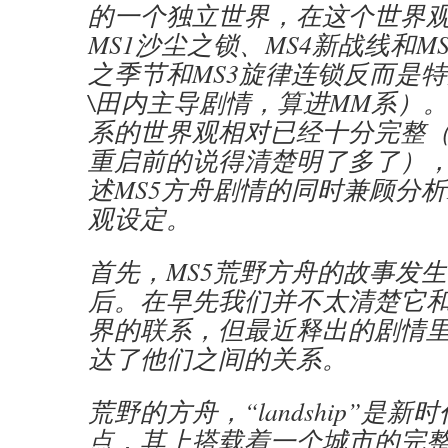
的一个独立世界，在这个世界
MS1沙尘之锁、MS4新战线和MS
之季节和MS3旋律连锁反而是
\田内主导剧情，算进MM系）。
系的世界观相对已经十分完整（
重启前的说得清楚明了多了）
述MS5方舟剧情的同时兼顾分析
观设定。
首先，MS5荒野方舟的故事发生
后。在早先我们并不太清楚它和
界的联系，但最近释出的剧情
达了他们之间的关系。
荒野的方舟，“landship”是
点，其上搭载着一个城市的完