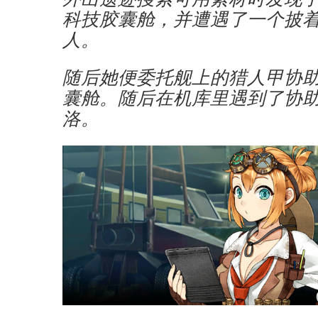
科技胶囊舱，并遭遇了一个披
人。
随后她便委托舰上的猎人甲协
囊舱。随后在机库里遇到了协
洛。