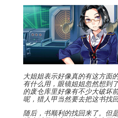
大姐姐表示好像真的有这方面
有什么用，眼镜姐姐忽然想到
的废仓库里好像有不少大破坏
呢，猎人甲当然要去把这书找
随后，书顺利的找回来了。但