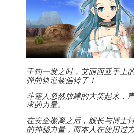
千钧一发之时，艾丽西亚手上
弹的轨道被偏转了！
斗篷人忽然放肆的大笑起来，
求的力量。
在安全撤离之后，舰长与博士
的神秘力量，而本人在使用过