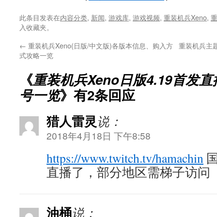
此条目发表在
内容分类
,
新闻
,
游戏库
,
游戏视频
,
重装机兵Xeno
,
入收藏夹。
←
重装机兵Xeno(日版/中文版)各版本信息、购入方
重装机兵主题
式攻略一览
《
重装机兵Xeno日版4.19首
号一览
》有2条回应
猎人雷灵
说：
2018年4月18日 下午8:58
https://www.twitch.tv/hamachin
国
直播了，部分地区需梯子访问
油桶
说：