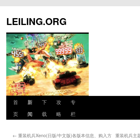
跳
至
LEILING.ORG
正
文
首
新
下
攻
专
页
闻
载
略
栏
←
重装机兵Xeno(日版/中文版)各版本信息、购入方
重装机兵主题