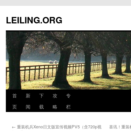
跳
至
LEILING.ORG
正
文
首
新
下
攻
专
页
闻
载
略
栏
←
重装机兵Xeno日文版宣传视频PV5（含720p视
喜讯！重装