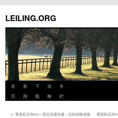
跳
至
LEILING.ORG
正
文
首
新
下
攻
专
页
闻
载
略
栏
←
重装机兵Xeno一周目直播录像，流程攻略视频
重装机兵Xe