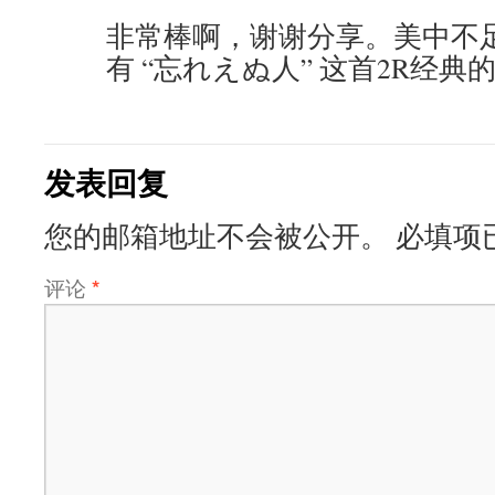
非常棒啊，谢谢分享。美中不足
有 “忘れえぬ人” 这首2R经
发表回复
您的邮箱地址不会被公开。
必填项
评论
*