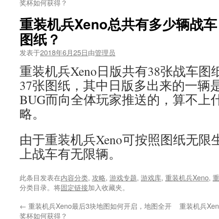
奖杯如何获得？
重装机兵Xeno总共有多少辆战
图纸？
发表于
2018年6月25日
由
管理员
重装机兵Xeno日版共有38张战车
37张图纸，其中日版多出来的一辆是
BUG而向全体玩家推送的，算不上
略。
由于重装机兵Xeno可按照图纸无
上战车有无限辆。
此条目发表在
内容分类
,
攻略
,
游戏专题
,
游戏库
,
重装机兵Xeno
,
重
分类目录。将
固定链接
加入收藏夹。
←
重装机兵Xeno最后3块地图如何开启，地图全开
重装机兵Xe
奖杯如何获得？