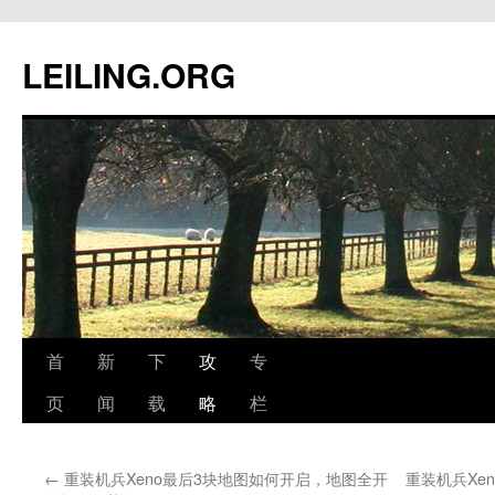
跳
至
LEILING.ORG
正
文
首
新
下
攻
专
页
闻
载
略
栏
←
重装机兵Xeno最后3块地图如何开启，地图全开
重装机兵Xe