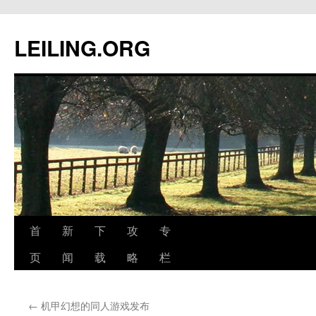
跳
至
LEILING.ORG
正
文
首
新
下
攻
专
页
闻
载
略
栏
←
机甲幻想的同人游戏发布