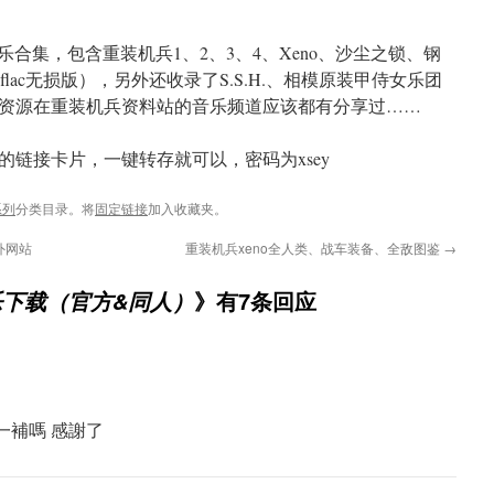
合集，包含重装机兵1、2、3、4、Xeno、沙尘之锁、钢
flac无损版），另外还收录了S.S.H.、相模原装甲侍女乐团
资源在重装机兵资料站的音乐频道应该都有分享过……
链接卡片，一键转存就可以，密码为xsey
系列
分类目录。将
固定链接
加入收藏夹。
外网站
重装机兵xeno全人类、战车装备、全敌图鉴
→
》有7条回应
乐下载（官方&同人）
一補嗎 感謝了