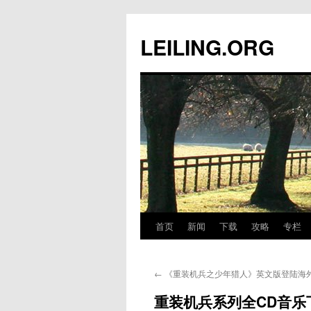
跳
至
LEILING.ORG
正
文
首页
新闻
下载
攻略
专栏
←
《重装机兵之少年猎人》英文版登陆海
重装机兵系列全CD音乐