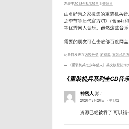
发表于
2018年8月29日
由
管理员
由@野狗之家搜集的重装机兵音乐
之季节等历代官方CD（含m4a和
等优秀同人音乐。虽然这些音乐
需要的朋友可点击底部百度网盘的
此条目发表在
内容分类
,
游戏库
,
重装机兵
←
《重装机兵之少年猎人》英文版登陆海
《
重装机兵系列全CD音
神密人
说：
2026年3月26日 下午1:02
資源已經被吞了 可以補