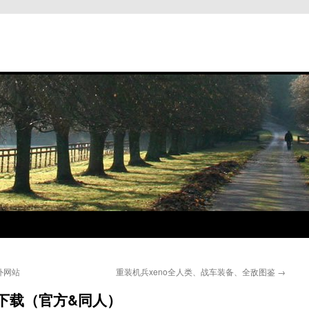
外网站
重装机兵xeno全人类、战车装备、全敌图鉴
→
下载（官方&同人）