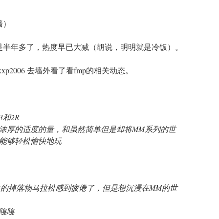
墙）
已是半年多了，热度早已大减（胡说，明明就是冷饭）。
xxp2006 去墙外看了看fmp的相关动态。
和2R
浓厚的适度的量，和虽然简单但是却将MM系列的世
能够轻松愉快地玩
2R的掉落物马拉松感到疲倦了，但是想沉浸在MM的世
嘎嘎