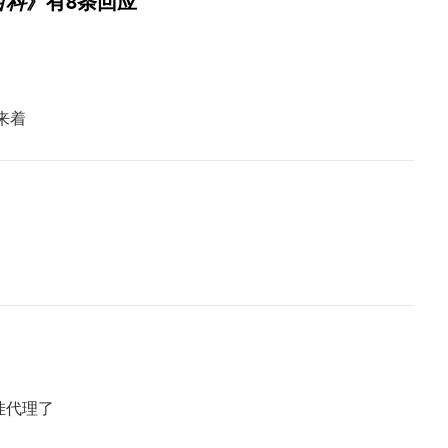
》有8条回应
百科
来着
挂代理了