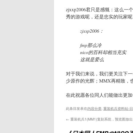
zjxxp2006君只是感慨：这
秀的游戏呢，还是忠实的玩家呢
zjxxp2006：
fmp那么冷
nico的百科却相当充实
这就是爱么
对于我们来说，我们更关注下一
少原作的光辉；MMX再精致，
在此祝愿各位同人们能做出更加
此条目发表在
内容分类
,
重装机兵资料站-
←
重装机兵1(MM1)复刻系统，预览图放出