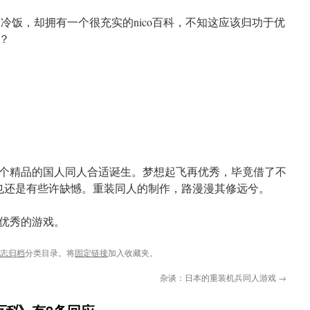
么一个冷饭，却拥有一个很充实的nico百科，不知这应该归功于优
？
个精品的国人同人合适诞生。梦想起飞再优秀，毕竟借了不
也还是有些许缺憾。重装同人的制作，路漫漫其修远兮。
优秀的游戏。
日志归档
分类目录。将
固定链接
加入收藏夹。
杂谈：日本的重装机兵同人游戏
→