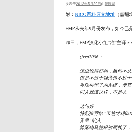
发表于
2012年5月20日
由
管理员
附：
NICO百科原文地址
（需翻
FMP从去年9月份发布，如今
昨日，FMP汉化小组“准”主译 zj
zjxxp2006：
这里说得好啊，虽然不及3
但是不过于轻薄也不过于
界观再现了的系统，使其
同人就该这样，不是么
这句好
特别推荐给“虽然对3和
界里”的人
掉落物马拉松被画线了，