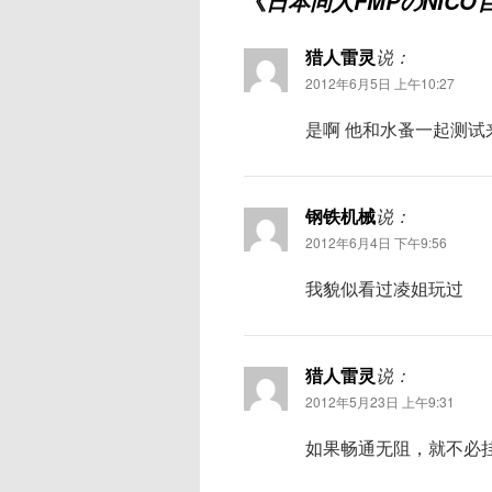
《
日本同人FMPのNICO
猎人雷灵
说：
2012年6月5日 上午10:27
是啊 他和水蚤一起测试
钢铁机械
说：
2012年6月4日 下午9:56
我貌似看过凌姐玩过
猎人雷灵
说：
2012年5月23日 上午9:31
如果畅通无阻，就不必