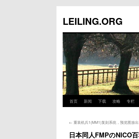
跳
至
LEILING.ORG
正
文
首页
新闻
下载
攻略
专栏
←
重装机兵1(MM1)复刻系统，预览图放出
日本同人FMPのNICO