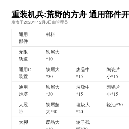
重装机兵:荒野的方舟 通用部件
发表于
2020年12月6日
由
管理员
通用
材料
部件
无限
铁屑大
轨道
*10
通用C
铁屑大
废品中
陶瓷片
装置
*30
*15
小*15
通用
铁屑大
垃圾中
陶瓷片
炮塔
*30
*15
小*15
大履
铁屑超
垃圾大
轻油*30
带
大*30
*20
大脚
废品大
轮子残
*10
骸*20