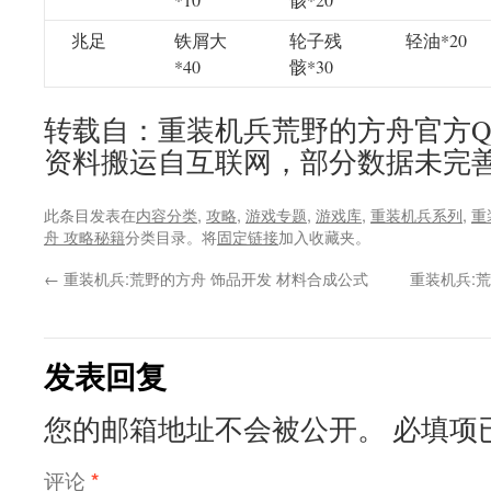
兆足
铁屑大
轮子残
轻油*20
*40
骸*30
转载自：重装机兵荒野的方舟官方Q
资料搬运自互联网，部分数据未完
此条目发表在
内容分类
,
攻略
,
游戏专题
,
游戏库
,
重装机兵系列
,
重
舟 攻略秘籍
分类目录。将
固定链接
加入收藏夹。
←
重装机兵:荒野的方舟 饰品开发 材料合成公式
重装机兵:
发表回复
您的邮箱地址不会被公开。
必填项
评论
*