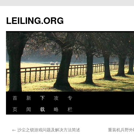
跳
至
LEILING.ORG
正
文
首
新
下
攻
专
页
闻
载
略
栏
←
沙尘之锁游戏问题及解决方法简述
重装机兵野外