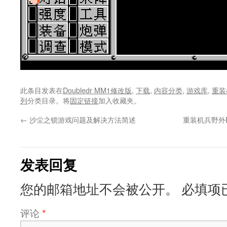
此条目发表在
Doubledr MM1修改版
,
下载
,
内容分类
,
游戏库
,
重装
列
分类目录。将
固定链接
加入收藏夹。
←
沙尘之锁游戏问题及解决方法简述
重装机兵野外
发表回复
您的邮箱地址不会被公开。
必填项
评论
*