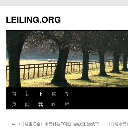
跳
至
LEILING.ORG
正
文
首
新
下
攻
专
页
闻
载
略
栏
←
《口袋宝石金》南晶科技FC版口袋妖怪 游戏下
《口袋水晶