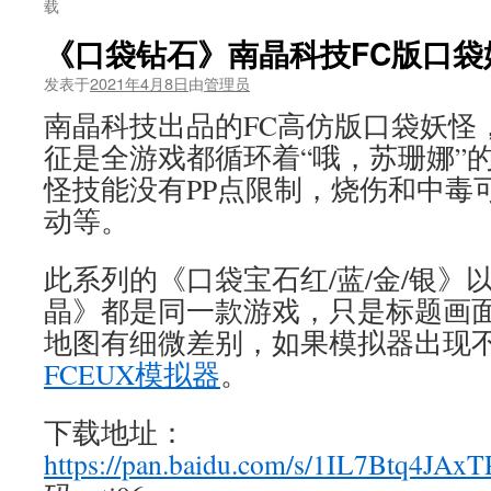
载
《口袋钻石》南晶科技FC版口袋
发表于
2021年4月8日
由
管理员
南晶科技出品的FC高仿版口袋妖怪
征是全游戏都循环着“哦，苏珊娜”
怪技能没有PP点限制，烧伤和中毒
动等。
此系列的《口袋宝石红/蓝/金/银》
晶》都是同一款游戏，只是标题画
地图有细微差别，如果模拟器出现
FCEUX模拟器
。
下载地址：
https://pan.baidu.com/s/1IL7Btq4JA