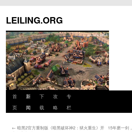
跳
至
LEILING.ORG
正
文
首
新
下
攻
专
页
闻
载
略
栏
←
暗黑2官方重制版《暗黑破坏神2：狱火重生》开
15年磨一剑，