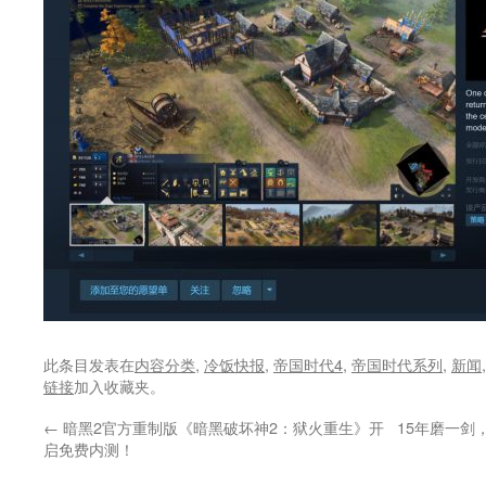
此条目发表在
内容分类
,
冷饭快报
,
帝国时代4
,
帝国时代系列
,
新闻
链接
加入收藏夹。
←
暗黑2官方重制版《暗黑破坏神2：狱火重生》开
15年磨一剑，
启免费内测！