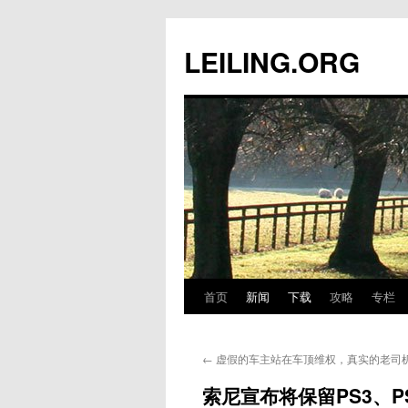
跳
至
LEILING.ORG
正
文
首页
新闻
下载
攻略
专栏
←
虚假的车主站在车顶维权，真实的老司
索尼宣布将保留PS3、P