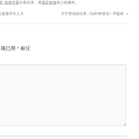
闻
,
游戏专题
分类目录。将
固定链接
加入收藏夹。
机直接开车上天
大宇资讯拟出售《仙剑奇侠传》IP版权
→
*
填项已用
标注