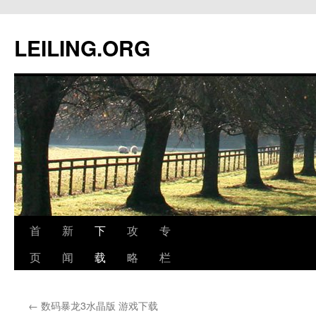
跳
至
LEILING.ORG
正
文
首
新
下
攻
专
页
闻
载
略
栏
←
数码暴龙3水晶版 游戏下载