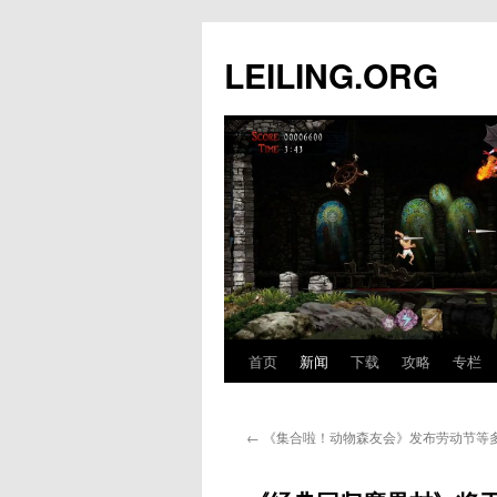
跳
至
LEILING.ORG
正
文
首页
新闻
下载
攻略
专栏
←
《集合啦！动物森友会》发布劳动节等