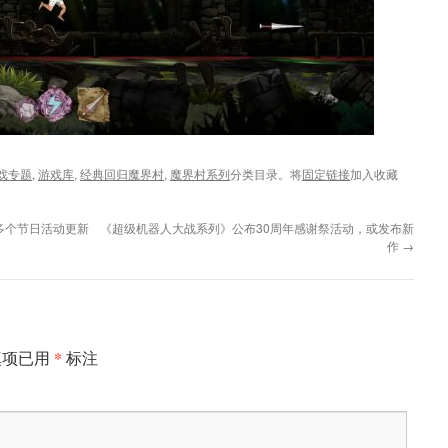
戏专题
,
游戏库
,
经典回归魔界村
,
魔界村系列
分类目录。将
固定链接
加入收藏
多个节日活动更新
《超级机器人大战系列》公布30周年感谢祭活动，或发布新
作
→
*
填项已用
标注