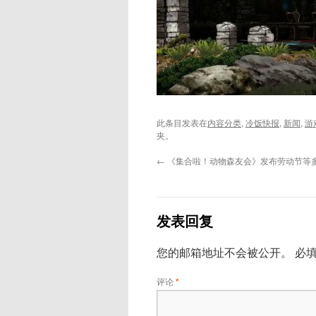
此条目发表在
内容分类
,
冷饭快报
,
新闻
,
游
夹。
←
《集合啦！动物森友会》发布劳动节等
发表回复
您的邮箱地址不会被公开。
必
评论
*