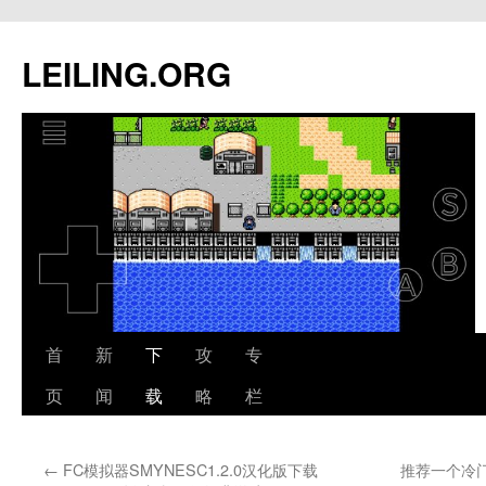
跳
至
LEILING.ORG
正
文
首
新
下
攻
专
页
闻
载
略
栏
←
FC模拟器SMYNESC1.2.0汉化版下载
推荐一个冷