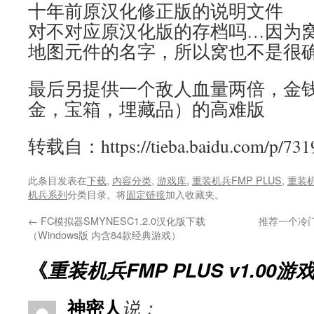
十年前原汉化修正版的说明文件
对不对应原汉化版的存档吗…因为
地图元件的名字，所以窝也不是很
最后另提供一个敌人血量两倍，金钱
金，宝箱，埋藏品）的高难版
转载自：https://tieba.baidu.com/p/731
此条目发表在
下载
,
内容分类
,
游戏库
,
重装机兵FMP PLUS
,
重装机兵
机兵系列
分类目录。将
固定链接
加入收藏夹。
←
FC模拟器SMYNESC1.2.0汉化版下载
推荐一个冷
（Windows版 内含84款经典游戏）
《
重装机兵FMP PLUS v1.00游
神密人
说：