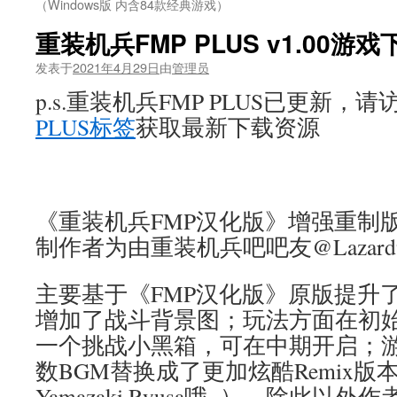
（Windows版 内含84款经典游戏）
重装机兵FMP PLUS v1.00游戏
发表于
2021年4月29日
由
管理员
p.s.重装机兵FMP PLUS已更新，请
PLUS标签
获取最新下载资源
《重装机兵FMP汉化版》增强重制
制作者为由重装机兵吧吧友@Lazard
主要基于《FMP汉化版》原版提升
增加了战斗背景图；玩法方面在初
一个挑战小黑箱，可在中期开启；
数BGM替换成了更加炫酷Remix
Yamazaki Ryusa哦~），除此