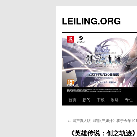
跳
至
LEILING.ORG
正
文
首页
新闻
下载
攻略
专栏
←
国产真人版《猫眼三姐妹》将于今年10
《英雄传说：创之轨迹》中