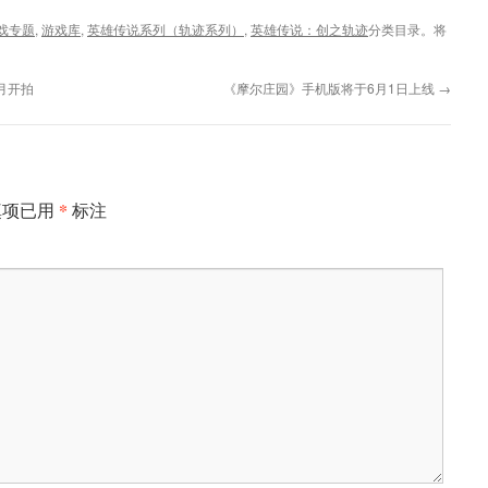
戏专题
,
游戏库
,
英雄传说系列（轨迹系列）
,
英雄传说：创之轨迹
分类目录。将
月开拍
《摩尔庄园》手机版将于6月1日上线
→
*
填项已用
标注