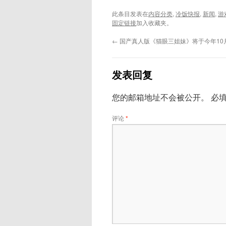
此条目发表在
内容分类
,
冷饭快报
,
新闻
,
游
固定链接
加入收藏夹。
←
国产真人版《猫眼三姐妹》将于今年10
发表回复
您的邮箱地址不会被公开。
必
评论
*