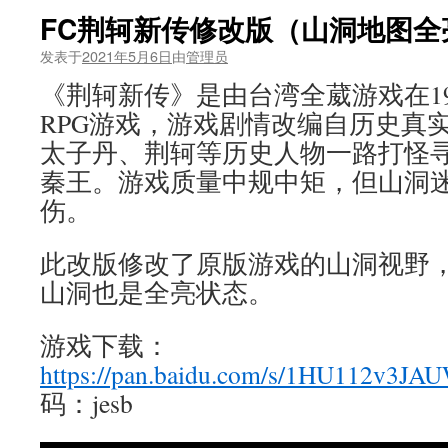
FC荆轲新传修改版（山洞地图全
发表于
2021年5月6日
由
管理员
《荆轲新传》是由台湾全葳游戏在19
RPG游戏，游戏剧情改编自历史真
太子丹、荆轲等历史人物一路打怪
秦王。游戏质量中规中矩，但山洞
伤。
此改版修改了原版游戏的山洞视野
山洞也是全亮状态。
游戏下载：
https://pan.baidu.com/s/1HU112v3J
码：jesb