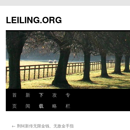
跳
至
LEILING.ORG
正
文
首
新
下
攻
专
页
闻
载
略
栏
←
荆轲新传无限金钱、无敌金手指