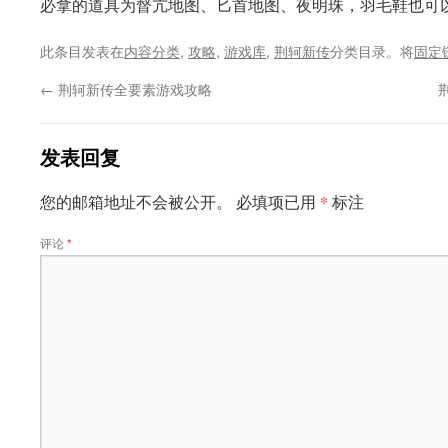
必拿的道具为督亢地图、匕首地图、夜明珠，羽毛鞋也可
此条目发表在
内容分类
,
攻略
,
游戏库
,
荆轲新传
分类目录。将
固定
←
荆轲新传全要素游戏攻略
发表回复
*
您的邮箱地址不会被公开。
必填项已用
标注
评论
*