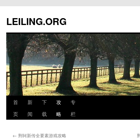
跳
至
LEILING.ORG
正
文
首
新
下
攻
专
页
闻
载
略
栏
←
荆轲新传全要素游戏攻略