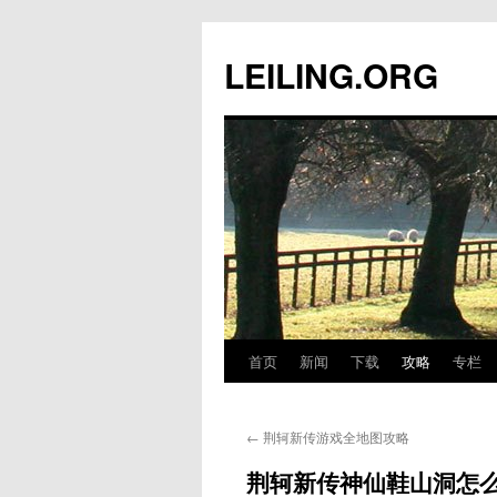
跳
至
LEILING.ORG
正
文
首页
新闻
下载
攻略
专栏
←
荆轲新传游戏全地图攻略
荆轲新传神仙鞋山洞怎