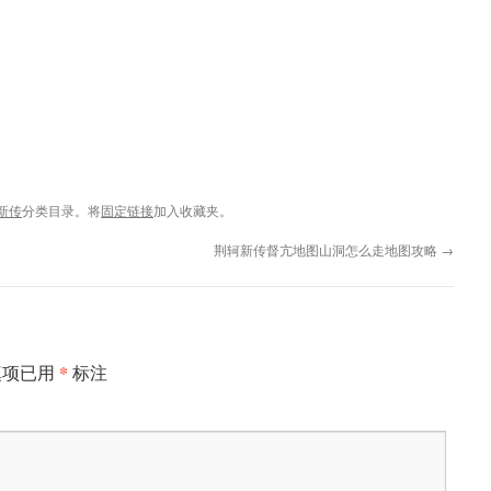
新传
分类目录。将
固定链接
加入收藏夹。
荆轲新传督亢地图山洞怎么走地图攻略
→
*
填项已用
标注