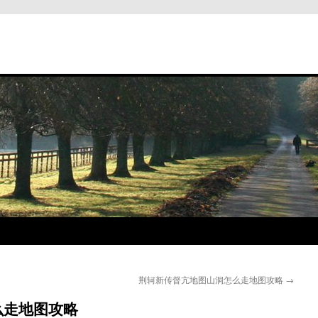
荆轲新传督亢地图山洞怎么走地图攻略
→
么走地图攻略