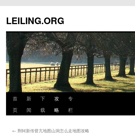
跳
至
LEILING.ORG
正
文
首
新
下
攻
专
页
闻
载
略
栏
←
荆轲新传督亢地图山洞怎么走地图攻略