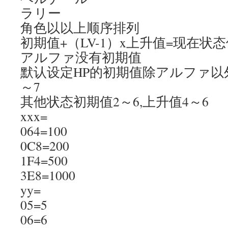
ラリー
角色以以上顺序排列
初期值+（LV-1）x上升值=现在状
アルファ没有初期值
默认设定HP的初期值除アルファ以外
～7
其他状态初期值2～6,上升值4～6
xxx=
064=100
0C8=200
1F4=500
3E8=1000
yy=
05=5
06=6