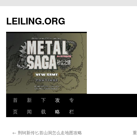
跳
至
LEILING.ORG
正
文
首
新
下
攻
专
页
闻
载
略
栏
←
荆轲新传匕首山洞怎么走地图攻略
重