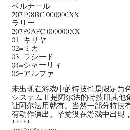
ベルナール
207F98BC 000000XX
ラリー
207F9AFC 000000XX
01=キリヤ
02=ミカ
03=ラシード
04=シャーリィ
05=アルファ
未出现在游戏中的特技也是限定角
システムⅡ是阿尔法的特技用其他
让阿尔法用就有。当然一部分特技
有动作演出。毕竟没在游戏中出现
*****