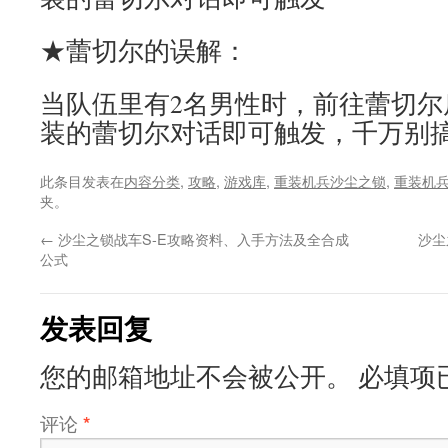
★蕾切尔的误解：
当队伍里有2名男性时，前往蕾切尔
装的蕾切尔对话即可触发，千万别
此条目发表在
内容分类
,
攻略
,
游戏库
,
重装机兵沙尘之锁
,
重装机
夹。
←
沙尘之锁战车S-E攻略资料、入手方法及全合成
沙尘
公式
发表回复
您的邮箱地址不会被公开。
必填项
评论
*