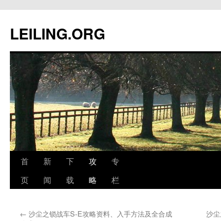
跳
至
LEILING.ORG
正
文
首
新
下
攻
专
页
闻
载
略
栏
←
沙尘之锁战车S-E攻略资料、入手方法及全合成
沙尘