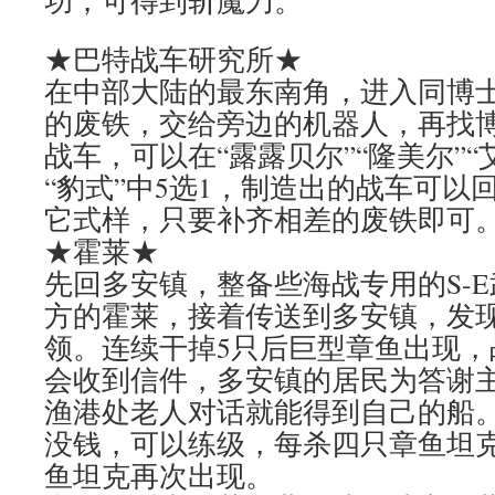
功，可得到斩魔刀。
★巴特战车研究所★
在中部大陆的最东南角，进入同博
的废铁，交给旁边的机器人，再找
战车，可以在“露露贝尔”“隆美尔”“
“豹式”中5选1，制造出的战车可以
它式样，只要补齐相差的废铁即可
★霍莱★
先回多安镇，整备些海战专用的S-
方的霍莱，接着传送到多安镇，发
领。连续干掉5只后巨型章鱼出现，
会收到信件，多安镇的居民为答谢
渔港处老人对话就能得到自己的船
没钱，可以练级，每杀四只章鱼坦
鱼坦克再次出现。