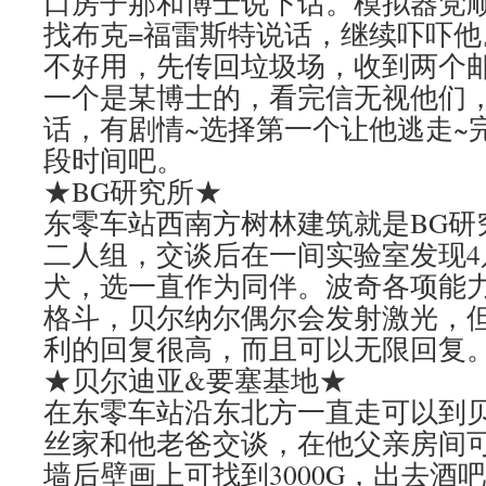
口房子那和博士说下话。模拟器党
找布克=福雷斯特说话，继续吓吓
不好用，先传回垃圾场，收到两个
一个是某博士的，看完信无视他们
话，有剧情~选择第一个让他逃走~
段时间吧。
★BG研究所★
东零车站西南方树林建筑就是BG研
二人组，交谈后在一间实验室发现4
犬，选一直作为同伴。波奇各项能
格斗，贝尔纳尔偶尔会发射激光，
利的回复很高，而且可以无限回复
★贝尔迪亚&要塞基地★
在东零车站沿东北方一直走可以到
丝家和他老爸交谈，在他父亲房间
墙后壁画上可找到3000G，出去酒