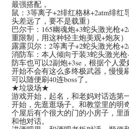
最强搭配，
鼠：3等离子+2绯红格林+2atm绯
头差远了，要不是载重）
巴尔干：165幽魂炮+3蛇头激光枪+
重限制，用这种轻主炮美观+炮灰）
露露贝尔：2等离子+2蛇头激光枪+2
消防车：本人倾向于装3蛇头激光枪+
防车也可以2副炮+3se，根据个人
开始不会有这么多终极武器，慢慢
可以随便刷40连boss了。
★垃圾场★
游戏开始，起名，和老妈对话选第
开始，先逛逛场子。和教堂里的明
个屋后有个很大的门的小房子，里
和他对话。