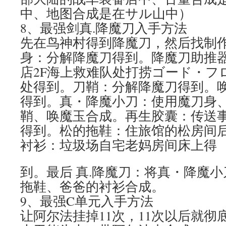
中、地图合成是在サル山中）
8、最强剑真.降魔刀入手方法
先在鸟神村得到降魔刀，然后找制
身：分解降魔刀得到。降魔刀助推
店2F海上救难队处打捞ゴード・フ
处得到。刀鞘：分解降魔刀得到。
得到。真・降魔小刀：使用魔刀身
鞘、唤魔玉合成。再生胶囊：传送
得到。松的拖鞋：住旅馆的松房间
衬衫：垃圾场自宅老妈房间床上得
到。最后 真.降魔刀：将真・降魔
拖鞋、爸爸的衬衫合成。
9、最强C单元入手方法
让阿尔法挂掉11次，11次以后就彻