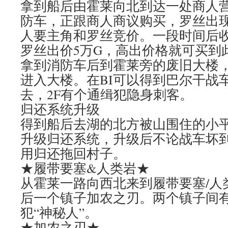
拿到船后由霍莱向北到达一处商人
防车，正跟商人商议购买，罗丝出
人要主角和罗丝竞价。一段时间后
罗丝出价5万G，高出价格就可买到
拿到消防车后到霍莱旁的废旧大楼
进入大楼。在BI可以得到巴尔干战
去，2F有个通缉犯隐身刺客。
归还系统升级
得到船后去湖的北方被山围住的小
升级归还系统，升级后不论战车坏
用归还拖回村子。
★履带要塞&人类岩★
从霍莱一路向西北来到履带要塞/人
后一个镇子加农之刃。两个镇子间
犯“神秘人”。
★加农之刃★