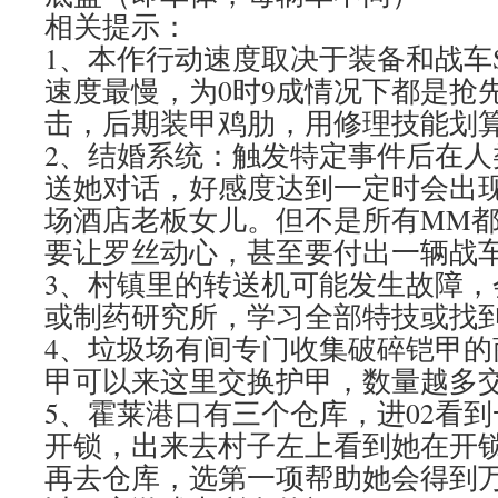
相关提示：
1、本作行动速度取决于装备和战车S
速度最慢，为0时9成情况下都是抢
击，后期装甲鸡肋，用修理技能划
2、结婚系统：触发特定事件后在人
送她对话，好感度达到一定时会出
场酒店老板女儿。但不是所有MM
要让罗丝动心，甚至要付出一辆战
3、村镇里的转送机可能发生故障，
或制药研究所，学习全部特技或找
4、垃圾场有间专门收集破碎铠甲的
甲可以来这里交换护甲，数量越多
5、霍莱港口有三个仓库，进02看
开锁，出来去村子左上看到她在开
再去仓库，选第一项帮助她会得到