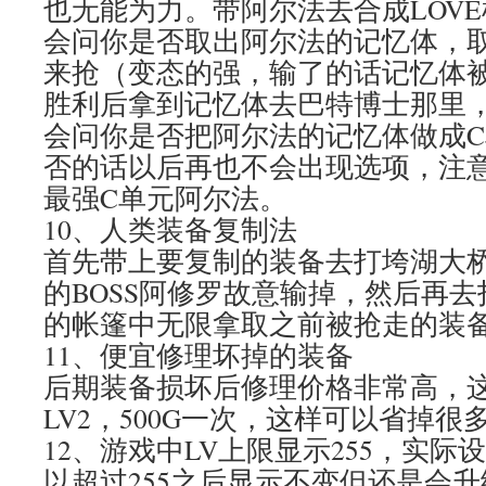
也无能为力。带阿尔法去合成LOV
会问你是否取出阿尔法的记忆体，
来抢（变态的强，输了的话记忆体
胜利后拿到记忆体去巴特博士那里
会问你是否把阿尔法的记忆体做成
否的话以后再也不会出现选项，注
最强C单元阿尔法。
10、人类装备复制法
首先带上要复制的装备去打垮湖大桥
的BOSS阿修罗故意输掉，然后再
的帐篷中无限拿取之前被抢走的装
11、便宜修理坏掉的装备
后期装备损坏后修理价格非常高，
LV2，500G一次，这样可以省掉很
12、游戏中LV上限显示255，实际设定L
以超过255之后显示不变但还是会升