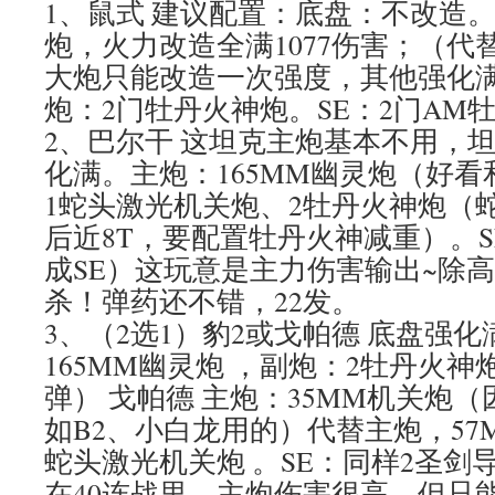
1、鼠式 建议配置：底盘：不改造
炮，火力改造全满1077伤害；（代
大炮只能改造一次强度，其他强化
炮：2门牡丹火神炮。SE：2门AM
2、巴尔干 这坦克主炮基本不用，
化满。主炮：165MM幽灵炮（好
1蛇头激光机关炮、2牡丹火神炮（
后近8T，要配置牡丹火神减重）。S
成SE）这玩意是主力伤害输出~除
杀！弹药还不错，22发。
3、（2选1）豹2或戈帕德 底盘强
165MM幽灵炮 ，副炮：2牡丹火神
弹） 戈帕德 主炮：35MM机关炮
如B2、小白龙用的）代替主炮，57
蛇头激光机关炮 。SE：同样2圣剑
在40连战里，主炮伤害很高，但只