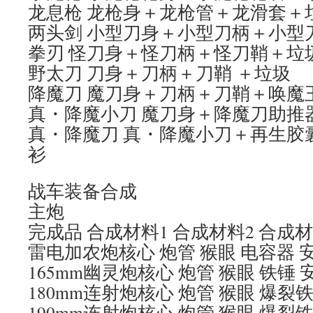
龙息枪 龙枪身＋龙枪管＋龙滑套＋
两头剑 小型刀身＋小型刀柄＋小型
拳刃 怪刀身＋怪刀柄＋怪刀鞘＋垃
野太刀 刀身＋刀柄＋刀鞘 ＋垃圾
降魔刀 魔刀身＋刀柄＋刀鞘＋唤魔
真・降魔小刀 魔刀身＋降魔刀助推
真・降魔刀 真・降魔小刀＋再生胶
衫
战车装备合成
主炮
完成品 合成材料1 合成材料2 合成材
雷电加农炮核心 炮管 猴眼 电容器 
165mm幽灵炮核心 炮管 猴眼 铁锤 
180mm连射炮核心 炮管 猴眼 爆裂
190mm连射炮核心 炮管 猴眼 爆裂