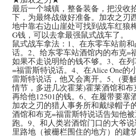
最后一个城镇，整备装备，把没收
下，为最终战做好准备。加农之刃
地中靠右边山崖处可找到战车红狼梅
G钱，可以去拿最强鼠式战车了。
鼠式战车拿法：1、在东零车站前和
话。2、给东零车站酒馆内的布克=福
如果不走说明给的钱不够。3、在列
=福雷斯特说话。4、在Alice On
雷斯特说话，他又会离开。5、(要
情节，多进几次霍莱)霍莱酒馆和布
再给他12501的钱。6、在履带要
加农之刃的猎人事务所和戴绿帽子的
酒馆和布克=福雷斯特说话告知他
跑。9、和人类岩酒馆门口的大爷说
里路地（被栅栏围住的地方）的建