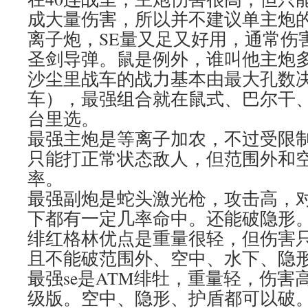
成大量伤害，所以并不建议单主炮
离子炮，SE量又足又好用，通常伤
圣剑导弹。鼠是例外，谁叫他主炮
沙尘里战车的战力基本由最大孔数
车），最强组合就在鼠式、巴尔干、
台里选。
最强主炮是等离子加农，不过受限
只能打正常状态敌人，但范围外和
率。
最强副炮是蛇头激光枪，攻击高，
下都有一定几率命中。还能破隐形
绯红格林优点是重量很轻，但伤害
且不能破范围外、空中、水下、隐
最强se是ATM绯牡，重量轻，伤害
级版。空中、隐形、护盾都可以破