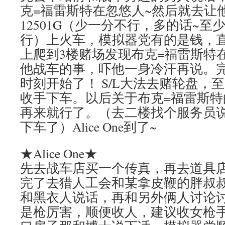
克=福雷斯特在忽悠人~然后就去让
12501G（少一分不行，多的话~至
行）上火车，模拟器党有的是钱，
上爬到3楼赌场发现布克=福雷斯特在
他战车的事，吓他一身冷汗再说。
时刻开始了！ S/L大法去赌轮盘，至
收手下车。以后关于布克=福雷斯
再来就行了。（去二楼找个服务员
下车了）Alice One到了~
★Alice One★
先去战车店买一个传真，再去道具
完了去猎人工会和某拿皮鞭的胖叔
和黑衣人说话，再和另外俩人讨论
是枪厉害，顺便收人，建议收女枪