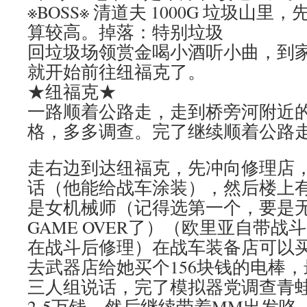
※BOSS※ 清道夫 1000G 垃圾山
算较高。掉落：特别垃圾
回垃圾场领赏金喝小酒听小曲，到
就开始前往纽福克了。
★纽福克★
一路顺着公路走，走到桥旁河附近
格，多多调查。完了继续顺着公路
走右边到达纽福克，先冲向修理店
话（他能给战车涂装），然后楼上
是女机械师（记得选第一个，要是
GAME OVER了）（欧里亚自带
在战斗后修理）在战车装备店可以
去武器店给她买个156块钱的电棒
三人组说话，完了模拟器党调查青蛙
2-5万钱，然后继续带着MM出发咯