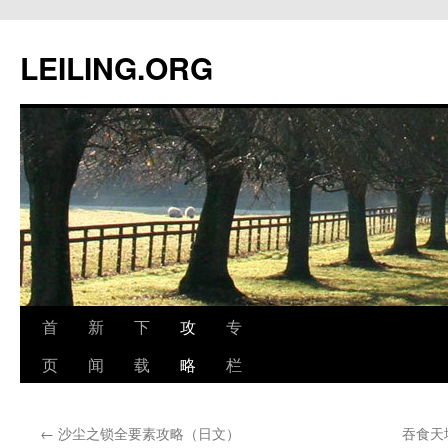
跳
至
LEILING.ORG
正
文
首
新
下
攻
专
页
闻
载
略
栏
←
沙尘之锁全要素攻略（日文）
吞食天