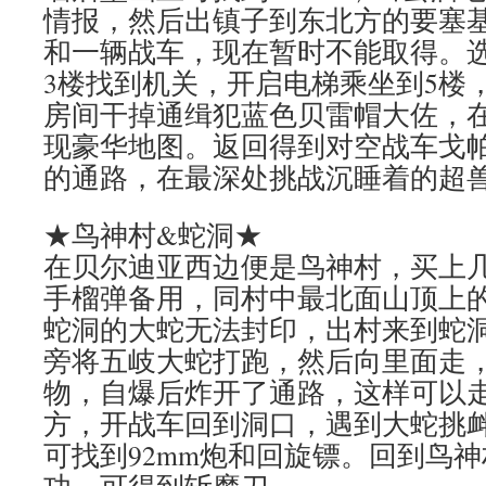
情报，然后出镇子到东北方的要塞
和一辆战车，现在暂时不能取得。选
3楼找到机关，开启电梯乘坐到5楼
房间干掉通缉犯蓝色贝雷帽大佐，在
现豪华地图。返回得到对空战车戈
的通路，在最深处挑战沉睡着的超
★鸟神村&蛇洞★
在贝尔迪亚西边便是鸟神村，买上
手榴弹备用，同村中最北面山顶上
蛇洞的大蛇无法封印，出村来到蛇
旁将五岐大蛇打跑，然后向里面走
物，自爆后炸开了通路，这样可以
方，开战车回到洞口，遇到大蛇挑
可找到92mm炮和回旋镖。回到鸟