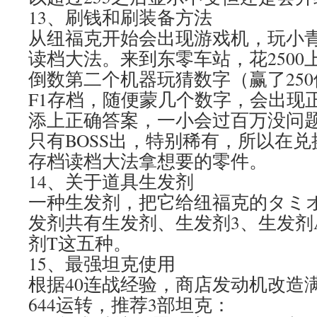
13、刷钱和刷装备方法
从纽福克开始会出现游戏机，玩小
读档大法。来到东零车站，花2500
倒数第二个机器玩猜数字（赢了25
F1存档，随便蒙几个数字，会出现
添上正确答案，一小会过百万没问
只有BOSS出，特别稀有，所以在兑
存档读档大法拿想要的零件。
14、关于道具生发剂
一种生发剂，把它给纽福克的タミ
发剂共有生发剂、生发剂3、生发剂
剂T这五种。
15、最强坦克使用
根据40连战经验，商店发动机改造满
644运转，推荐3部坦克：