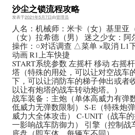
沙尘之锁流程攻略
发表于
2021年5月7日
由
管理员
人名：机械师：米卡（女）基里亚（
（女）拉希德（男） 迷之少女：阿
操作：○对话调查 △菜单 ×取消 L1
动画 R1上车快捷
START系统参数 左摇杆 移动 右摇
塔（特殊的用处，可以让对空战车
下，可以让消防车的梯子伸出或者
以让有炮塔的战车转动炮塔。）
战车装备：主炮（单体高威力有弹数
低威力无弹数限制） S-E（特殊炮
威力大全体攻击） C-UNIT（战
一影响战车防御力） 引擎（控制战
底盘（即车体，每辆车不同）