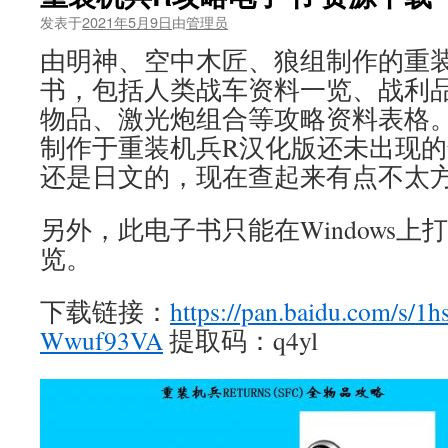
发表于
2021年5月9日
由
管理员
由明神、空中木匠、狼组制作的重
书，包括人类战车资料一览、战利
物品、激光炮组合等攻略资料表格
制作于重装机兵R汉化版还未出现
还是日文的，现在查起来有点不太
另外，此电子书只能在Windows
览。
下载链接：
https://pan.baidu.com/s/
Wwuf93VA
提取码：q4yl