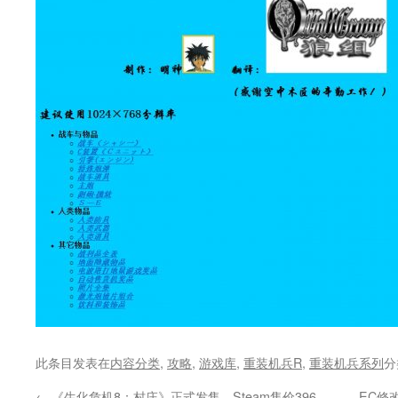
此条目发表在
内容分类
,
攻略
,
游戏库
,
重装机兵R
,
重装机兵系列
分
←
《生化危机8：村庄》正式发售，Steam售价396
EC修改