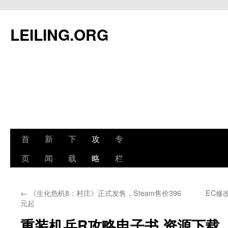
跳
至
LEILING.ORG
正
文
首
新
下
攻
专
页
闻
载
略
栏
←
《生化危机8：村庄》正式发售，Steam售价396
EC修改
元起
重装机兵R攻略电子书 资源下载