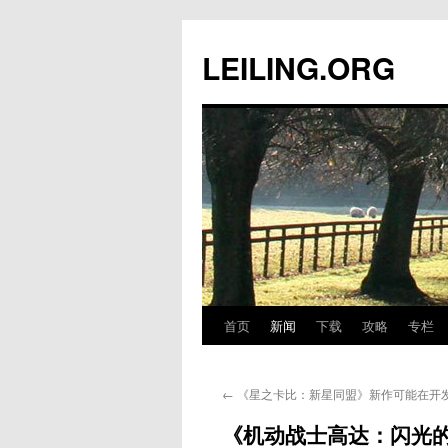
跳
至
LEILING.ORG
正
文
首页
新闻
下载
攻略
专栏
←
《星之卡比：新星同盟》新作可能在开
《机动战士高达：闪光