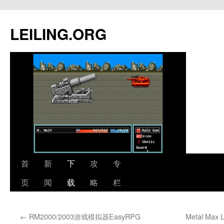
跳
至
LEILING.ORG
正
文
首
新
下
攻
专
页
闻
载
略
栏
←
RM2000/2003游戏模拟器EasyRPG
Metal M