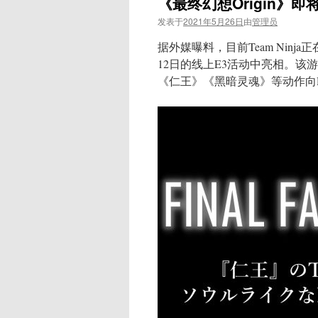
《最终幻想Origin》即
发表于
2021年5月26日
由
管理员
据外媒曝料，目前Team Ninj
12日的线上E3活动中亮相。
《仁王》《黑暗灵魂》等动作向