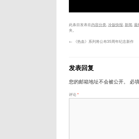
此条目发表在
内容分类
,
冷饭快报
,
新闻
,
最
夹。
←
《热血》系列将公布35周年纪念新作
发表回复
您的邮箱地址不会被公开。
必
评论
*