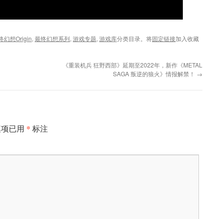
终幻想Origin
,
最终幻想系列
,
游戏专题
,
游戏库
分类目录。将
固定链接
加入收藏
《重装机兵 狂野西部》延期至2022年，新作《METAL
SAGA 叛逆的狼火》情报解禁！
→
*
填项已用
标注