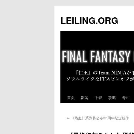
跳
至
LEILING.ORG
正
文
首页
新闻
下载
攻略
专栏
←
《热血》系列将公布35周年纪念新作