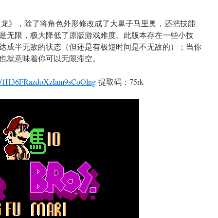
龙之龙》，除了将角色外形修改成了大鼻子马里奥，还把技能
是无限，极大降低了原版游戏难度。此版本存在一些小技
达成半无敌的状态（但还是有极短时间是不无敌的）；当你
也就意味着你可以无限滞空。
m/s/1H36FRazdoXzIam9sCoOlng
提取码：75rk