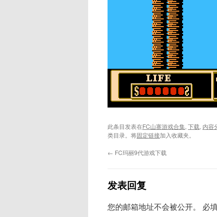
此条目发表在
FC山寨游戏合集
,
下载
,
内容
类目录。将
固定链接
加入收藏夹。
←
FC玛丽9代游戏下载
发表回复
您的邮箱地址不会被公开。
必