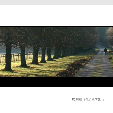
FC玛丽11代游戏下载
→