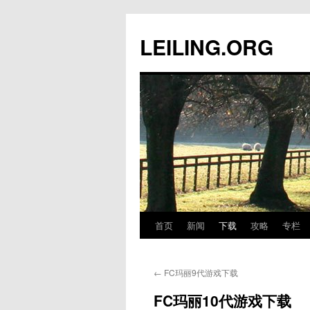
跳
至
LEILING.ORG
正
文
首页
新闻
下载
攻略
专栏
←
FC玛丽9代游戏下载
FC玛丽10代游戏下载