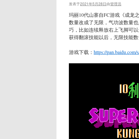
发表于
2021年5月28日
由
管理员
玛丽10代山寨自FC游戏《成
数量改成了无限，气功波数量也
巧，比如连续释放右上飞脚可以
获得翻滚技能以后，无限技能数
游戏下载：
https://pan.baidu.co