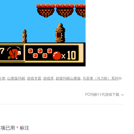
分类
,
山寨版玛丽
,
游戏专题
,
游戏库
,
超级玛丽山寨版
,
马里奥（马力欧）系列
分
FC玛丽11代游戏下载
→
*
填项已用
标注