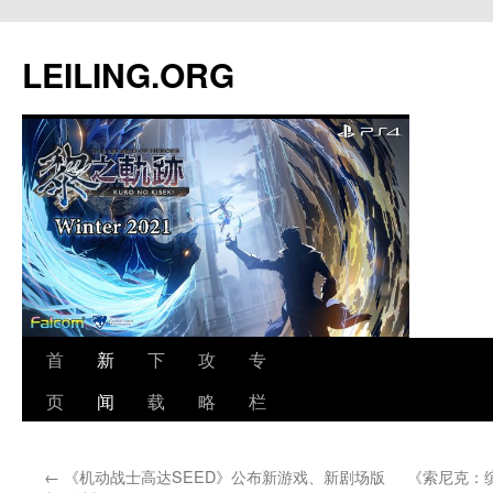
跳
至
LEILING.ORG
正
文
首
新
下
攻
专
页
闻
载
略
栏
←
《机动战士高达SEED》公布新游戏、新剧场版
《索尼克：