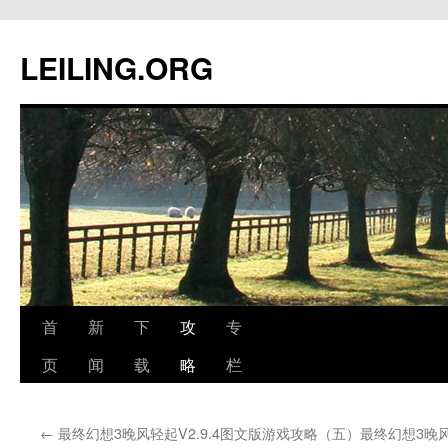
跳
至
LEILING.ORG
正
文
首
新
下
攻
专
页
闻
载
略
栏
←
最终幻想3晚风轻起V2.9.4图文版游戏攻略（五）
最终幻想3晚风