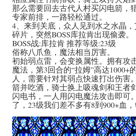
那么需要回去古代人村买闪电箭，
专家前排，一路轻松通过。
4、来到关底，众人见到水之水晶，
碎片，突然BOSS库拉肯出现偷袭。
BOSS战:库拉肯 推荐等级:23级
俗称八爪鱼，魔法相当厉害。
初始弱点雷，会变换属性。拥有攻
魔法，第3回合的“拉姆”
高达
1000
人，需要针对其弱点快速打出伤害
箭并吃酒，骑士换上吸魂剑和王者
闪电书，一人用闪电魔法攻击即可
了，23级我们差不多有8到900+血