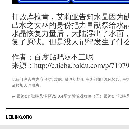
打败库拉肯，艾莉亚告知水晶因为
己水之女巫的身份把力量献祭给水
水晶恢复力量后，大陆浮出了水面
复了原状。但是没人记得发生了什
作者：百度贴吧@不二呢
来源：http://c.tieba.baidu.com/p/7197
此条目发表在
内容分类
,
攻略
,
最终幻想3
,
最终幻想3晚风轻起
,
最
链接
加入收藏夹。
←
最终幻想3晚风轻起V2.9.4图文版游戏攻略（五）
最终幻想3晚风
LEILING.ORG