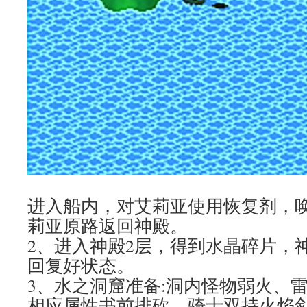
进入船内，对艾莉亚使用恢复剂，
莉亚原路返回神殿。
2、进入神殿2层，得到水晶碎片，
回复好状态。
3、水之洞窟准备:洞内怪物弱火、
相应属性书前排砍，骑士双持火焰