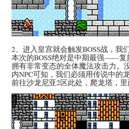
2、进入皇宫就会触发BOSS战，我
本次的BOSS绝对是中期最强——
拥有非常变态的全体魔法攻击力。
内NPC可知，我们必须用传说中的
前往沙龙尼亚2区此处，爬龙塔，里