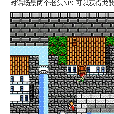
对话场景两个老头NPC可以获得龙