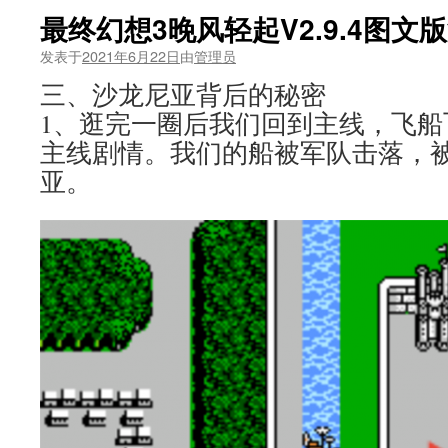
最终幻想3晚风轻起V2.9.4图
发表于
2021年6月22日
由
管理员
三、沙龙尼亚背后的秘密
1、逛完一圈后我们回到主线，飞船
主线剧情。我们的船被军队击落，
亚。