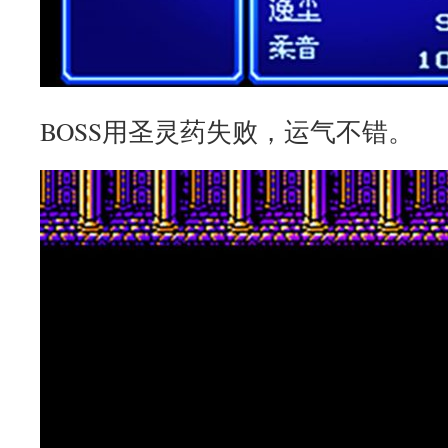
BOSS用圣灵药失败，运气不错。