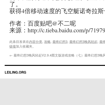
了。
获得4倍移动速度的飞空艇诺奇拉斯
作者：百度贴吧@不二呢
来源：http://c.tieba.baidu.com/p/7197
此条目发表在
内容分类
,
攻略
,
最终幻想3
,
最终幻想3晚风轻起
,
最
链接
加入收藏夹。
←
最终幻想3晚风轻起V2.9.4图文版游戏攻略（七）
最终幻想3晚风
LEILING.ORG