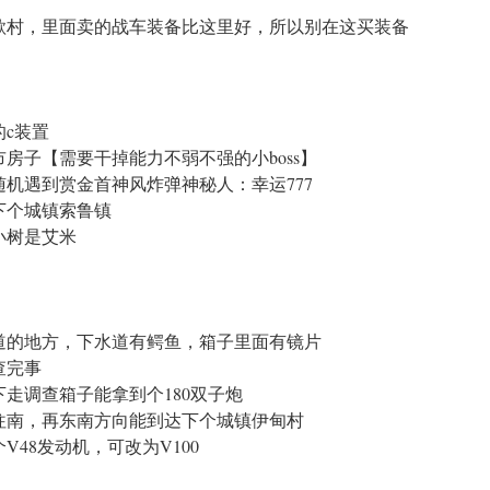
歌村，里面卖的战车装备比这里好，所以别在这买装备
c装置
房子【需要干掉能力不弱不强的小boss】
机遇到赏金首神风炸弹神秘人：幸运777
下个城镇索鲁镇
小树是艾米
道的地方，下水道有鳄鱼，箱子里面有镜片
查完事
走调查箱子能拿到个180双子炮
往南，再东南方向能到达下个城镇伊甸村
48发动机，可改为V100