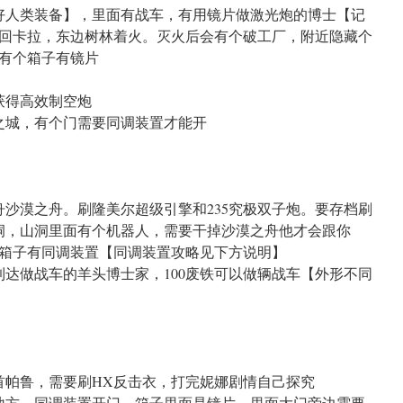
好人类装备】，里面有战车，有用镜片做激光炮的博士【记
回卡拉，东边树林着火。灭火后会有个破工厂，附近隐藏个
有个箱子有镜片
获得高效制空炮
之城，有个门需要同调装置才能开
舟沙漠之舟。刷隆美尔超级引擎和235究极双子炮。要存档刷
洞，山洞里面有个机器人，需要干掉沙漠之舟他才会跟你
箱子有同调装置【同调装置攻略见下方说明】
到达做战车的羊头博士家，100废铁可以做辆战车【外形不同
首帕鲁，需要刷HX反击衣，打完妮娜剧情自己探究
地方，同调装置开门，箱子里面是镜片，里面大门旁边需要