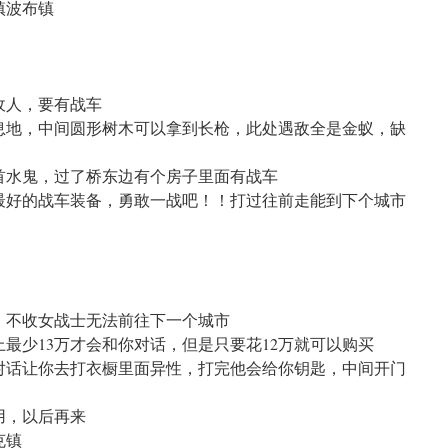
镇波布镇
收人，要有战车
息地，中间圆形树木可以拿到长枪，此处遇敌全是金蚁，缺
首水鬼，过了桥东边有个房子里面有战车
最好的战车装备，勇敢一战吧！！打过往前走能到下个城市
。不收女战士无法前往下一个城市
最少13万才会和你对话，但是只要花12万就可以购买
对话让你去打衣橱里面异性，打完他会给你钥匙，中间开门
用，以后再来
克镇