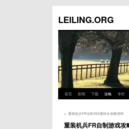
跳
至
LEILING.ORG
正
文
首页
新闻
下载
攻略
专栏
←
重装机兵FR全BOSS通缉令攻略资料
重装机兵FR自制游戏攻