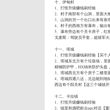
十、伊甸村
1、打怪升级赚钱刷经验
2、村子南部有个山洞，里面大
3、山洞的另一个出口出来有座
4、村子的西南方有瀑布，输出够
5、瀑布旁边有个关卡房子，红
戈麦斯：驾驶员手套，超级军火
十一、塔城
1、打怪升级赚钱刷经验【买个
2、塔城东北方有个垃圾场，里
精钢防护甲，HX纳米防护头盔
3、塔城西北方有个房子二楼里
4、塔城四通八达，北边能到地
西边有个阳关村【这三个城镇开
十二、卡拉镇
1、打怪升级赚钱刷经验
2、镇里和酒吧柜台npc对话【