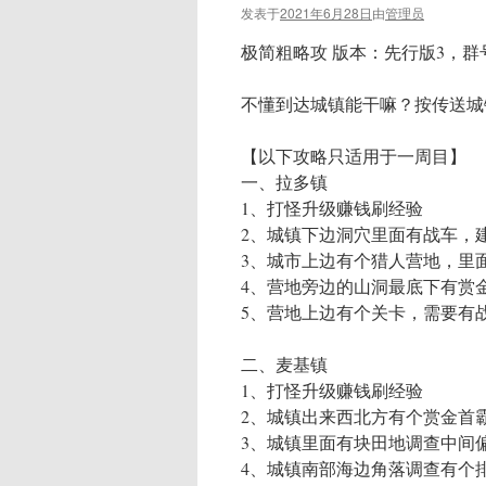
发表于
2021年6月28日
由
管理员
极简粗略攻 版本：先行版3，群号7
不懂到达城镇能干嘛？按传送城
【以下攻略只适用于一周目】
一、拉多镇
1、打怪升级赚钱刷经验
2、城镇下边洞穴里面有战车，
3、城市上边有个猎人营地，里
4、营地旁边的山洞最底下有赏
5、营地上边有个关卡，需要有
二、麦基镇
1、打怪升级赚钱刷经验
2、城镇出来西北方有个赏金首
3、城镇里面有块田地调查中间
4、城镇南部海边角落调查有个