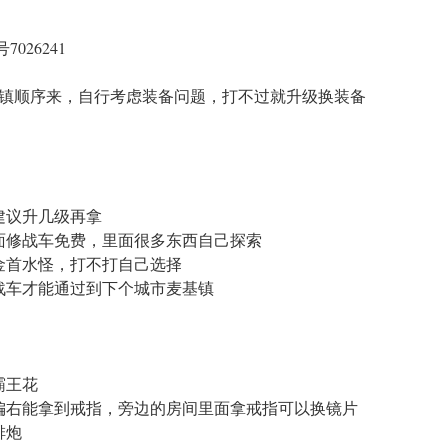
026241
镇顺序来，自行考虑装备问题，打不过就升级换装备
建议升几级再拿
面修战车免费，里面很多东西自己探索
金首水怪，打不打自己选择
战车才能通过到下个城市麦基镇
霸王花
偏右能拿到戒指，旁边的房间里面拿戒指可以换镜片
排炮