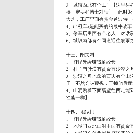
3、城镇西北有个工厂【这里买
得一定要和博士对话】。此时返
大炮，工厂里面有赏金首波特，
4、出租车a是能买的的最牛战车
5、修车店里面有个老人，对话
6、城镇南部有个同道通往酸雨
十三、阳关村
1、打怪升级赚钱刷经验
2、村子南沙漠有赏金首沙漠之
3、沙漠之舟地盘的西边有个山
干，不然会被蔑视，干掉他后面
4、山洞贴着下面墙壁往西走能
性能一样】
十四、地狱门
1、打怪升级赚钱刷经验
2、地狱门西北山洞里面有赏金
3、地狱门东偏北就是打诺亚的