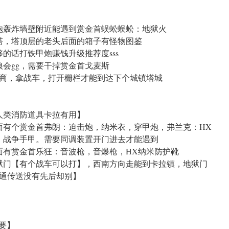
炮轰炸墙壁附近能遇到赏金首蜈蚣蜈蚣：地狱火
塔，塔顶层的老头后面的箱子有怪物图鉴
的话打铁甲炮赚钱升级推荐度sss
狼会gg，需要干掉赏金首戈麦斯
商，拿战车，打开栅栏才能到达下个城镇塔城
人类消防道具卡拉有用】
面有个赏金首弗朗：迫击炮，纳米衣，穿甲炮，弗兰克：HX
，战争手甲。需要同调装置开门进去才能遇到
面有赏金首乐狂：音波枪，音爆枪，HX纳米防护靴
狱门【有个战车可以打】，西南方向走能到卡拉镇，地狱门
通传送没有先后却别】
重要】