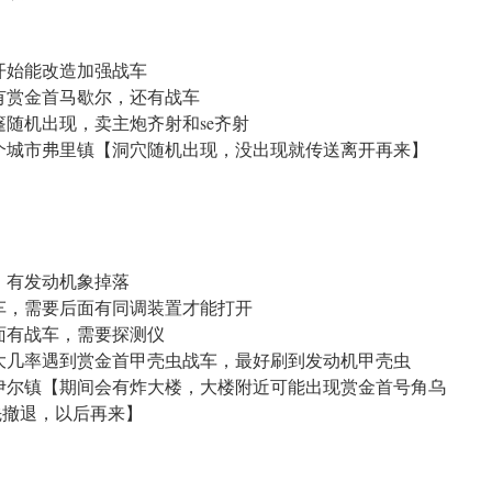
开始能改造加强战车
有赏金首马歇尔，还有战车
篷随机出现，卖主炮齐射和se齐射
个城市弗里镇【洞穴随机出现，没出现就传送离开再来】
，有发动机象掉落
车，需要后面有同调装置才能打开
面有战车，需要探测仪
大几率遇到赏金首甲壳虫战车，最好刷到发动机甲壳虫
伊尔镇【期间会有炸大楼，大楼附近可能出现赏金首号角乌
先撤退，以后再来】