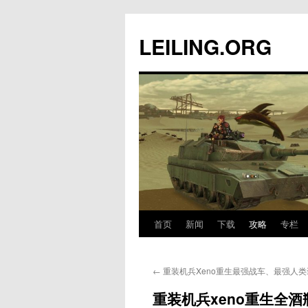
跳
至
LEILING.ORG
正
文
首页
新闻
下载
攻略
专栏
←
重装机兵Xeno重生最强战车、最强人
重装机兵xeno重生全