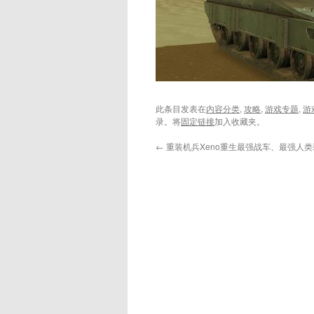
此条目发表在
内容分类
,
攻略
,
游戏专题
,
游
录。将
固定链接
加入收藏夹。
←
重装机兵Xeno重生最强战车、最强人